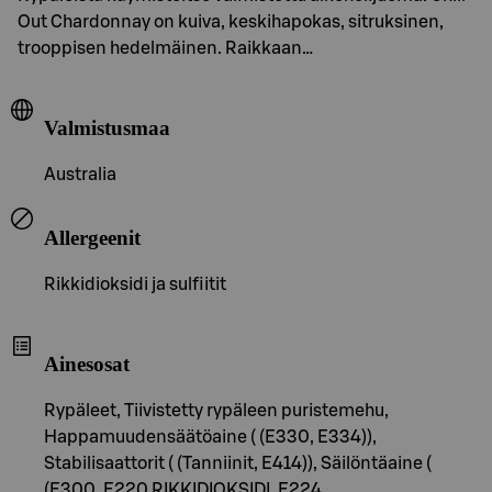
Out Chardonnay on kuiva, keskihapokas, sitruksinen,
trooppisen hedelmäinen. Raikkaan…
Valmistusmaa
Australia
Allergeenit
Rikkidioksidi ja sulfiitit
Ainesosat
Rypäleet, Tiivistetty rypäleen puristemehu,
Happamuudensäätöaine ( (E330, E334)),
Stabilisaattorit ( (Tanniinit, E414)), Säilöntäaine (
(E300, E220 RIKKIDIOKSIDI, E224