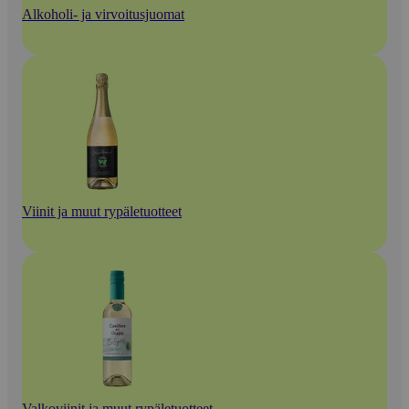
Alkoholi- ja virvoitusjuomat
Viinit ja muut rypäletuotteet
Valkoviinit ja muut rypäletuotteet