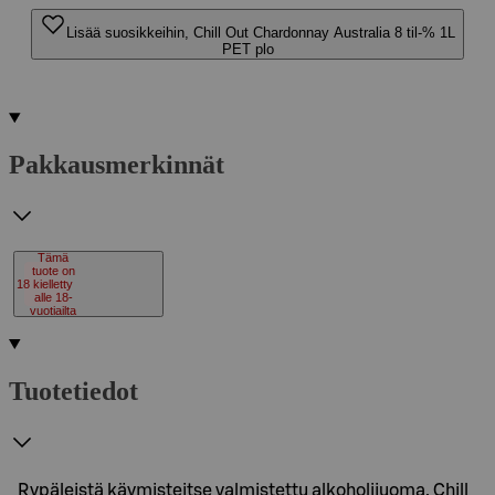
Lisää suosikkeihin, Chill Out Chardonnay Australia 8 til-% 1L
PET plo
Pakkausmerkinnät
Tämä
tuote on
18
kielletty
alle 18-
vuotiailta
Tuotetiedot
Rypäleistä käymisteitse valmistettu alkoholijuoma. Chill