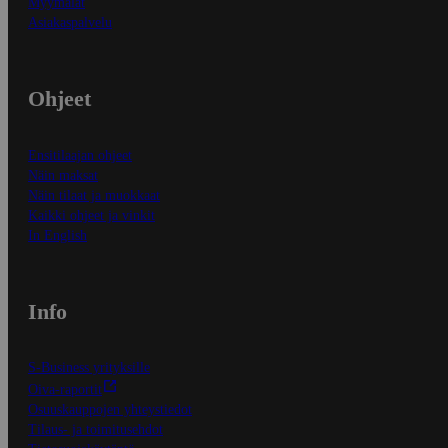
Myymälät
Asiakaspalvelu
Ohjeet
Ensitilaajan ohjeet
Näin maksat
Näin tilaat ja muokkaat
Kaikki ohjeet ja vinkit
In English
Info
S-Business yrityksille
Oiva-raportit
Osuuskauppojen yhteystiedot
Tilaus- ja toimitusehdot