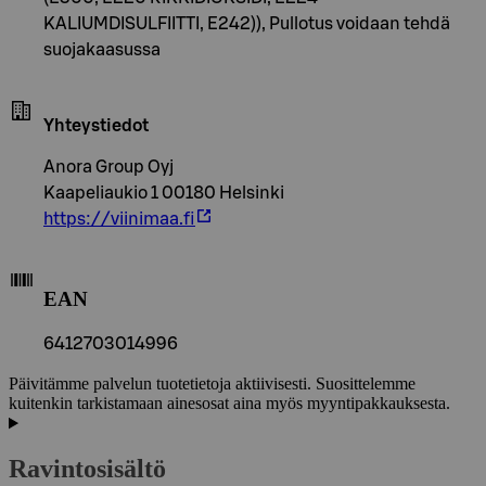
KALIUMDISULFIITTI, E242)), Pullotus voidaan tehdä
suojakaasussa
Yhteystiedot
Anora Group Oyj
Kaapeliaukio 1 00180 Helsinki
https://viinimaa.fi
EAN
6412703014996
Päivitämme palvelun tuotetietoja aktiivisesti. Suosittelemme
kuitenkin tarkistamaan ainesosat aina myös myyntipakkauksesta.
Ravintosisältö