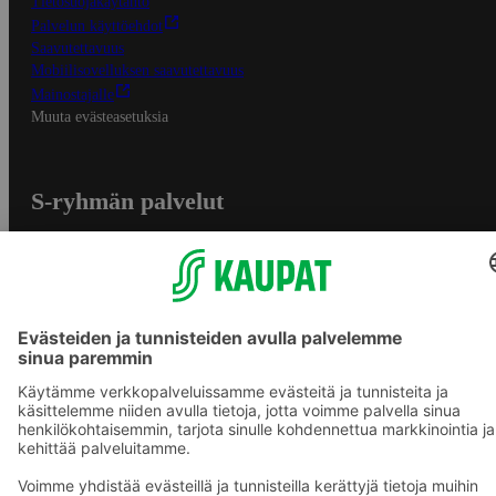
Tietosuojakäytäntö
Palvelun käyttöehdot
Saavutettavuus
Mobiilisovelluksen saavutettavuus
Mainostajalle
Muuta evästeasetuksia
S-ryhmän palvelut
S-ryhmä
Asiakasomistajuus
Yhteishyvä Ruoka -sovellus
S-ostoslista -sovellus
Prisma.fi
Sokos.fi
S-Pankki
Yhteishyvä
Sokos Hotels
Raflaamo