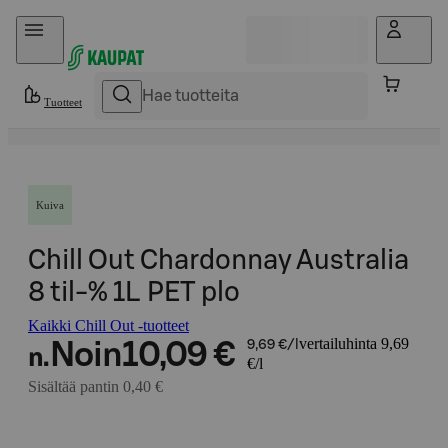
Hyppää sisältöön
Tuotteet
Kuiva
Chill Out Chardonnay Australia
8 til-% 1L PET plo
Kaikki Chill Out -tuotteet
vertailuhinta 9,69
Noin
10,09 €
9,69 €/l
n.
€/l
Sisältää pantin 0,40 €