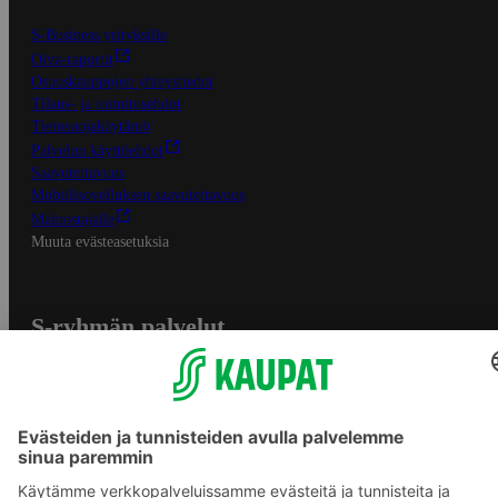
S-Business yrityksille
Oiva-raportit
Osuuskauppojen yhteystiedot
Tilaus- ja toimitusehdot
Tietosuojakäytäntö
Palvelun käyttöehdot
Saavutettavuus
Mobiilisovelluksen saavutettavuus
Mainostajalle
Muuta evästeasetuksia
S-ryhmän palvelut
S-ryhmä
Asiakasomistajuus
Yhteishyvä Ruoka -sovellus
S-ostoslista -sovellus
Prisma.fi