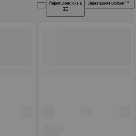
Rajaa
tuotetuloksia
Järjestä
tuotetulokset