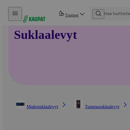
Hyppää sisältöön
Tuotteet
Suklaalevyt
Maitosuklaalevyt
Tummasuklaalevyt