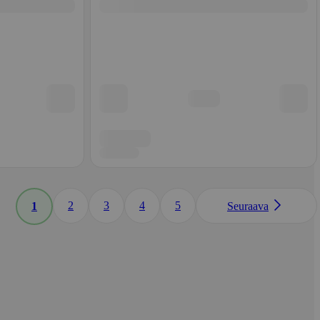
2
3
4
5
1
Seuraava