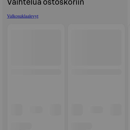
Vaihtelua ostoskoriin
Valkosuklaalevyt
Ohita listaus