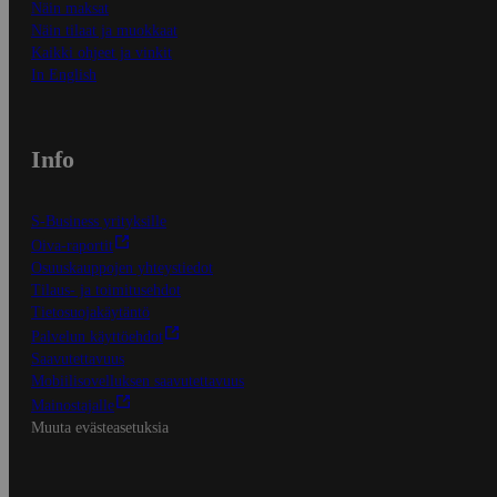
Näin maksat
Näin tilaat ja muokkaat
Kaikki ohjeet ja vinkit
In English
Info
S-Business yrityksille
Oiva-raportit
Osuuskauppojen yhteystiedot
Tilaus- ja toimitusehdot
Tietosuojakäytäntö
Palvelun käyttöehdot
Saavutettavuus
Mobiilisovelluksen saavutettavuus
Mainostajalle
Muuta evästeasetuksia