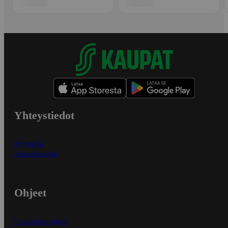
Yhteystiedot
Myymälät
Asiakaspalvelu
Ohjeet
Ensitilaajan ohjeet