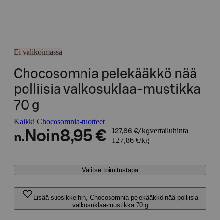
Ei valikoimassa
Chocosomnia pelekääkkö nää
polliisia valkosuklaa-mustikka
70 g
Kaikki Chocosomnia-tuotteet
vertailuhinta
Noin
8,95 €
127,86 €/kg
n.
127,86 €/kg
Valitse toimitustapa
Lisää suosikkeihin, Chocosomnia pelekääkkö nää polliisia
valkosuklaa-mustikka 70 g