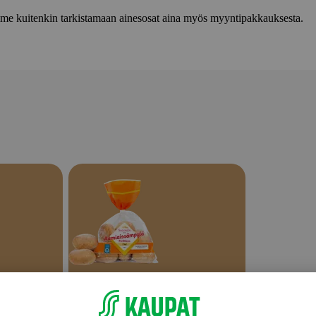
lemme kuitenkin tarkistamaan ainesosat aina myös myyntipakkauksesta.
Sämpylät