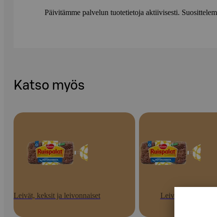
Päivitämme palvelun tuotetietoja aktiivisesti. Suositte
Katso myös
Leivät, keksit ja leivonnaiset
Leivät