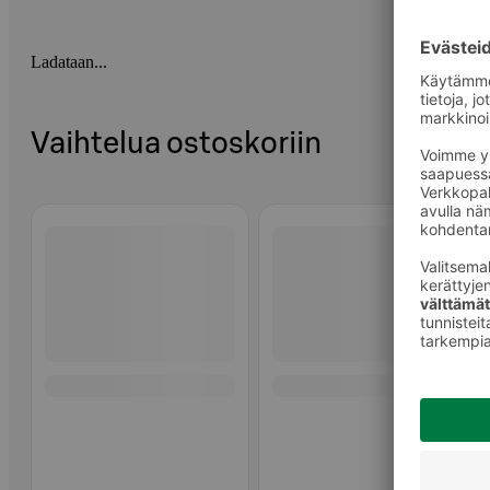
Ladataan...
Vaihtelua ostoskoriin
Ohita listaus