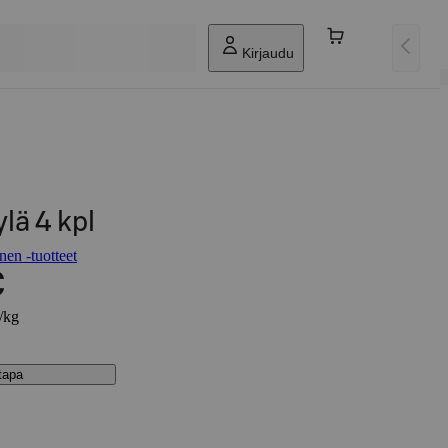
Kirjaudu
lä 4 kpl
en -tuotteet
€
€/kg
stapa