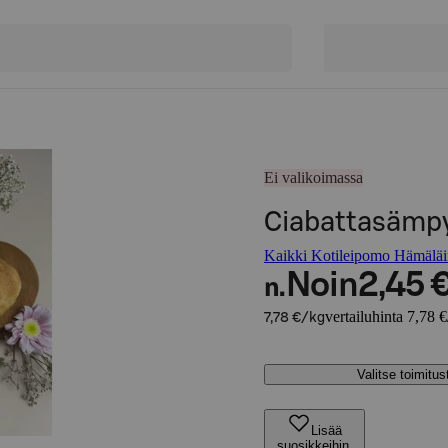
Ei valikoimassa
Ciabattasämpy
Kaikki Kotileipomo Hämäläin
Noin
2,45 
n.
vertailuhinta 7,78 
7,78 €/kg
Valitse toimitu
Lisää
suosikkeihin,