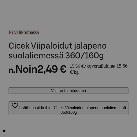
Ei valikoimassa
Cicek Viipaloidut jalapeno
suolaliemessä 360/160g
vertailuhinta 15,56
Noin
2,49 €
15,56 €/kg
n.
€/kg
Valitse toimitustapa
Lisää suosikkeihin, Cicek Viipaloidut jalapeno suolaliemessä
360/160g