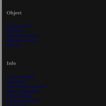
Ohjeet
Ensitilaajan ohjeet
Näin maksat
Näin tilaat ja muokkaat
Kaikki ohjeet ja vinkit
In English
Info
S-Business yrityksille
Oiva-raportit
Osuuskauppojen yhteystiedot
Tilaus- ja toimitusehdot
Tietosuojakäytäntö
Palvelun käyttöehdot
Saavutettavuus