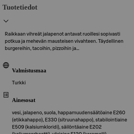
Tuotetiedot
Raikkaan vihreät jalapenot antavat ruoillesi sopivasti
potkua ja mehevän mausteisen vivahteen. Täydellinen
burgereihin, tacoihin, pizzoihin ja…
Valmistusmaa
Turkki
Ainesosat
vesi, jalapeno, suola, happamuudensäätöaine E260
(etikkahappo), E330 (sitruunahappo), stabilointiaine
E509 (kalsiumkloridi), säilöntäaine E202