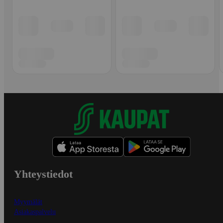
Yhteystiedot
Myymälät
Asiakaspalvelu