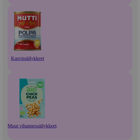
Kasvissäilykkeet
Muut vihannessäilykkeet