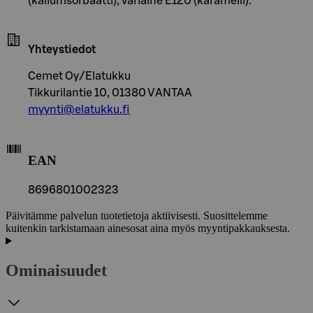
(kaliumsorbaatti), väriaine E120 (karamelli).
Yhteystiedot
Cemet Oy/Elatukku
Tikkurilantie 10, 01380 VANTAA
myynti@elatukku.fi
EAN
8696801002323
Päivitämme palvelun tuotetietoja aktiivisesti. Suosittelemme
kuitenkin tarkistamaan ainesosat aina myös myyntipakkauksesta.
Ominaisuudet