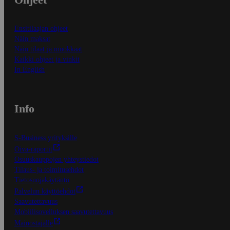
Ensitilaajan ohjeet
Näin maksat
Näin tilaat ja muokkaat
Kaikki ohjeet ja vinkit
In English
Info
S-Business yrityksille
Oiva-raportit
Osuuskauppojen yhteystiedot
Tilaus- ja toimitusehdot
Tietosuojakäytäntö
Palvelun käyttöehdot
Saavutettavuus
Mobiilisovelluksen saavutettavuus
Mainostajalle