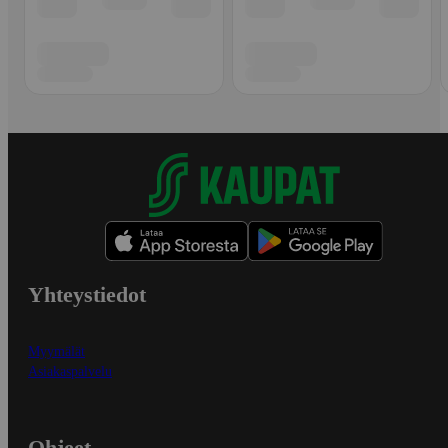
Yhteystiedot
Myymälät
Asiakaspalvelu
Ohjeet