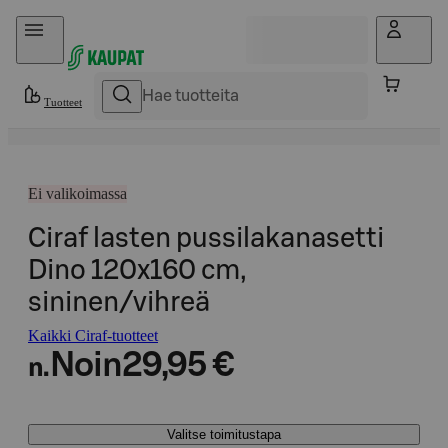
Hyppää sisältöön
Tuotteet
Ei valikoimassa
Ciraf lasten pussilakanasetti
Dino 120x160 cm,
sininen/vihreä
Kaikki Ciraf-tuotteet
Noin
29,95 €
n.
Valitse toimitustapa