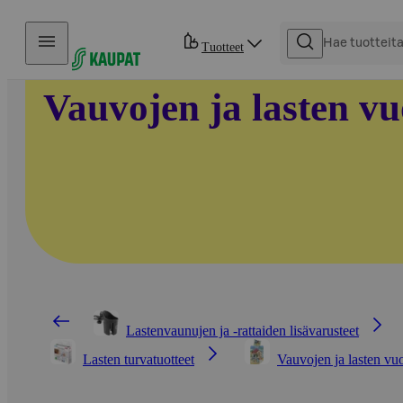
Hyppää sisältöön
Tuotteet
Vauvojen ja lasten vu
Lastenvaunujen ja -rattaiden lisävarusteet
Lasten turvatuotteet
Vauvojen ja lasten vu