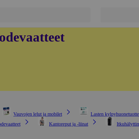
odevaatteet
Vauvojen lelut ja mobilet
Lasten kylpyhuonetuotte
odevaatteet
Kantoreput ja -liinat
Itkuhälytti