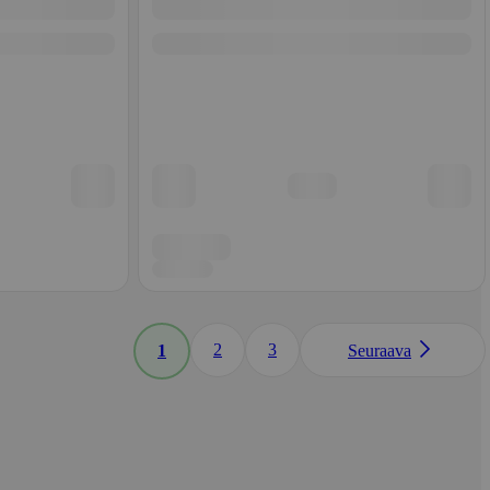
2
3
1
Seuraava