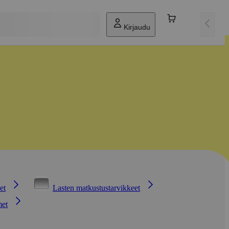
Kirjaudu
et
Lasten matkustustarvikkeet
met