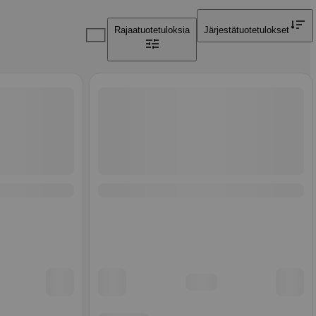
Rajaa
tuotetuloksia
Järjestä
tuotetulokset