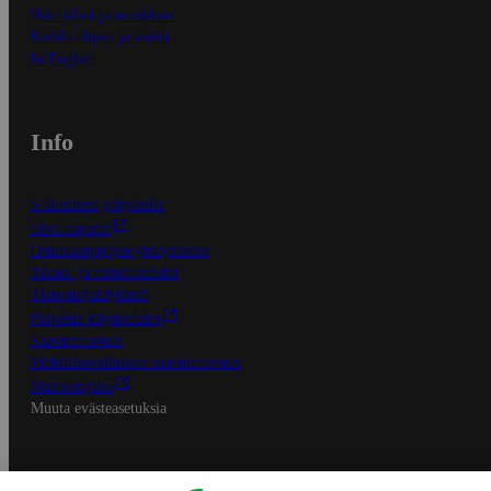
Näin tilaat ja muokkaat
Kaikki ohjeet ja vinkit
In English
Info
S-Business yrityksille
Oiva-raportit
Osuuskauppojen yhteystiedot
Tilaus- ja toimitusehdot
Tietosuojakäytäntö
Palvelun käyttöehdot
Saavutettavuus
Mobiilisovelluksen saavutettavuus
Mainostajalle
Muuta evästeasetuksia