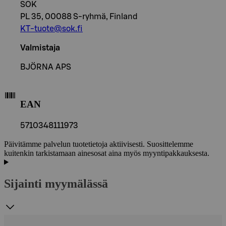
SOK
PL 35, 00088 S-ryhmä, Finland
KT-tuote@sok.fi
Valmistaja
BJÖRNA APS
EAN
5710348111973
Päivitämme palvelun tuotetietoja aktiivisesti. Suosittelemme
kuitenkin tarkistamaan ainesosat aina myös myyntipakkauksesta.
Sijainti myymälässä