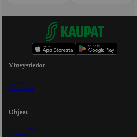
Yhteystiedot
Myymälät
Asiakaspalvelu
Ohjeet
Ensitilaajan ohjeet
Näin maksat