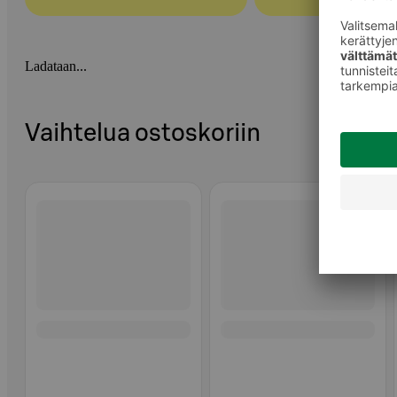
Ladataan...
Vaihtelua ostoskoriin
Ohita listaus