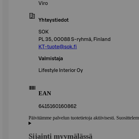
Viro
Yhteystiedot
SOK
PL 35, 00088 S-ryhmä, Finland
KT-tuote@sok.fi
Valmistaja
Lifestyle Interior Oy
EAN
6415160160862
Päivitämme palvelun tuotetietoja aktiivisesti. Suositte
Sijainti myymälässä