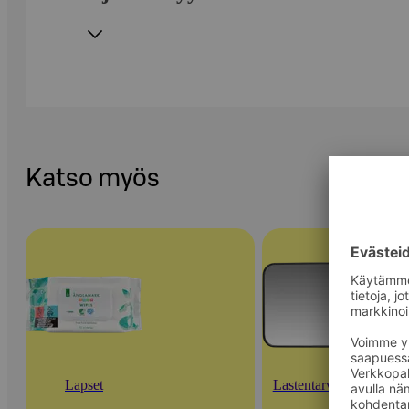
Katso myös
Lapset
Lastentarvikkeet