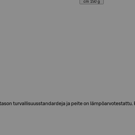
cm 150 g
ason turvallisuusstandardeja ja peite on lämpöarvotestattu. P