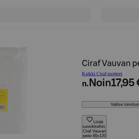
Ciraf Vauvan p
Kaikki Ciraf-tuotteet
Noin
17,95 
n.
Valitse toimitu
Lisää
suosikkeihin,
Ciraf Vauvan
peite 80x120