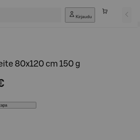
Kirjaudu
eite 80x120 cm 150 g
€
stapa