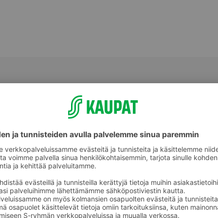
Vauvojen ja lasten vuodevaatteet