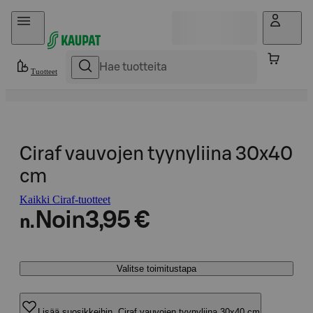
Hyppää sisältöön
Tuotteet
Ciraf vauvojen tyynyliina 30x40
cm
Kaikki Ciraf-tuotteet
Noin
3,95 €
n.
Valitse toimitustapa
Lisää suosikkeihin, Ciraf vauvojen tyynyliina 30x40 cm