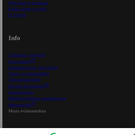
Näin tilaat ja muokkaat
Kaikki ohjeet ja vinkit
In English
Info
S-Business yrityksille
Oiva-raportit
Osuuskauppojen yhteystiedot
Tilaus- ja toimitusehdot
Tietosuojakäytäntö
Palvelun käyttöehdot
Saavutettavuus
Mobiilisovelluksen saavutettavuus
Mainostajalle
Muuta evästeasetuksia
S-ryhmän palvelut