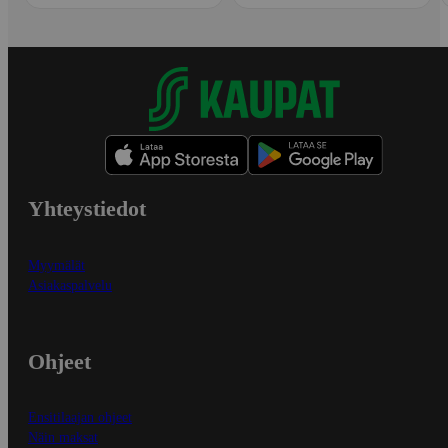
Yhteystiedot
Myymälät
Asiakaspalvelu
Ohjeet
Ensitilaajan ohjeet
Näin maksat