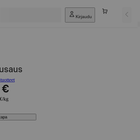
Kirjaudu
iusaus
tuotteet
 €
 €/kg
stapa