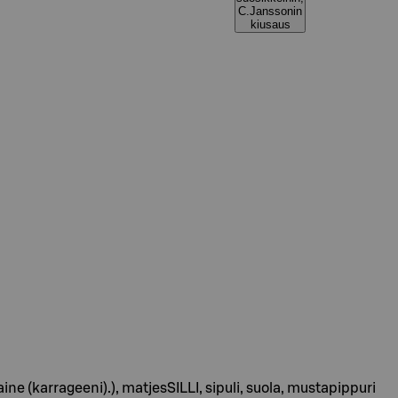
C.Janssonin
kiusaus
e (karrageeni).), matjesSILLI, sipuli, suola, mustapippuri