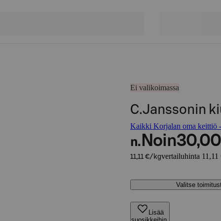
Ei valikoimassa
C.Janssonin k
Kaikki Korjalan oma keittiö -
Noin
30,00
n.
vertailuhinta 11,11
11,11 €/kg
Valitse toimitu
Lisää
suosikkeihin,