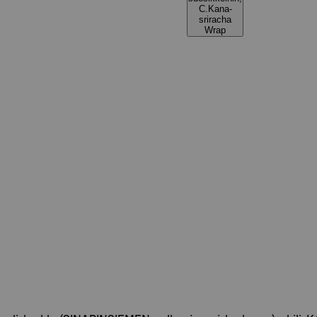
C.Kana-
sriracha
Wrap