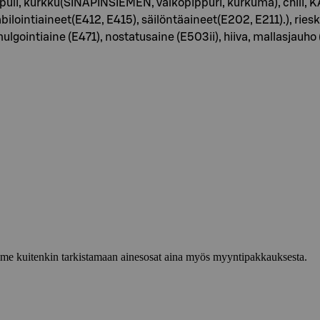
si, sipuli, kurkku(SINAPINSIEMEN, valkopippuri, kurkuma), ch
ointiaineet(E412, E415), säilöntäaineet(E202, E211).), rie
lgointiaine (E471), nostatusaine (E503ii), hiiva, mallasjauho
lemme kuitenkin tarkistamaan ainesosat aina myös myyntipakkauksesta.