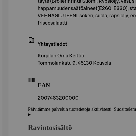
täyte (Broilerinrinta Suomi, Rypsiöljy, Ve
happamuudensäätöaineet(E260, E330), stabil
VEHNÄGLUTEENI, sokeri, suola, rapsiöljy, emu
friseesalaatti
Yhteystiedot
Korjalan Oma Keittiö
Tommolankatu 9, 45130 Kouvola
EAN
2007483200000
Päivitämme palvelun tuotetietoja aktiivisesti. Suositte
Ravintosisältö