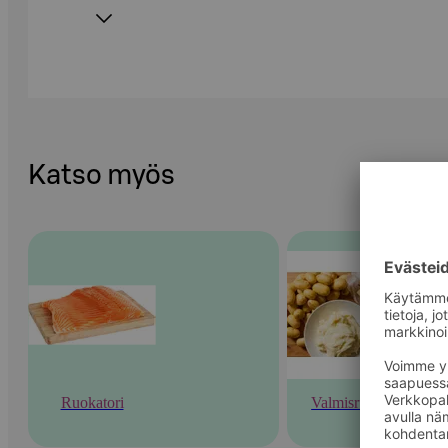
Katso myös
Ruokatori
Valmisruoka