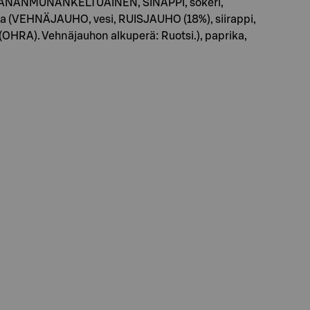
ili, KANANMUNANKELTUAINEN, SINAPPI, sokeri,
ska (VEHNÄJAUHO, vesi, RUISJAUHO (18%), siirappi,
 (OHRA). Vehnäjauhon alkuperä: Ruotsi.), paprika,