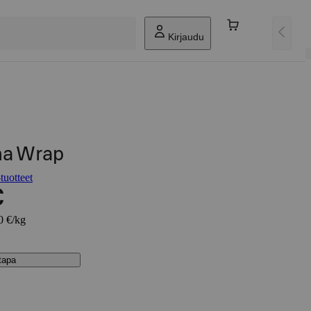
Kirjaudu
ha Wrap
tuotteet
€
0 €/kg
stapa