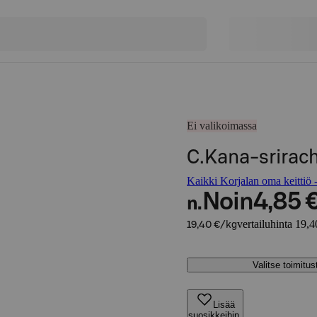
Ei valikoimassa
C.Kana-srirac
Kaikki Korjalan oma keittiö -
Noin
4,85 
n.
vertailuhinta 19,4
19,40 €/kg
Valitse toimitu
Lisää
suosikkeihin,