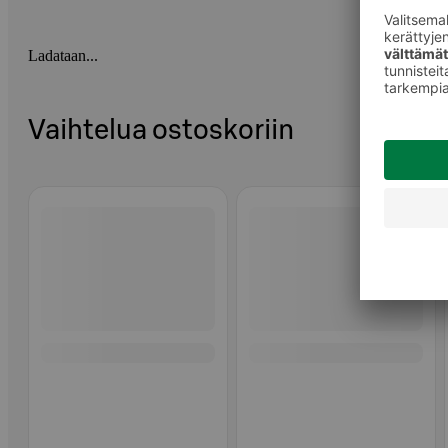
Ladataan...
Vaihtelua ostoskoriin
Ohita listaus