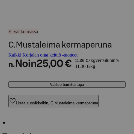
Ei valikoimassa
C.Mustaleima kermaperuna
Kaikki Korjalan oma keittiö -tuotteet
vertailuhinta
Noin
25,00 €
11,36 €/kg
n.
11,36 €/kg
Valitse toimitustapa
Lisää suosikkeihin, C.Mustaleima kermaperuna