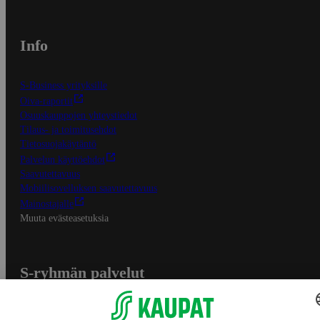
Info
S-Business yrityksille
Oiva-raportit
Osuuskauppojen yhteystiedot
Tilaus- ja toimitusehdot
Tietosuojakäytäntö
Palvelun käyttöehdot
Saavutettavuus
Mobiilisovelluksen saavutettavuus
Mainostajalle
Muuta evästeasetuksia
S-ryhmän palvelut
S-ryhmä