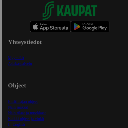
Yhteystiedot
Myymälät
Asiakaspalvelu
Ohjeet
Ensitilaajan ohjeet
Näin maksat
Näin tilaat ja muokkaat
Kaikki ohjeet ja vinkit
In English