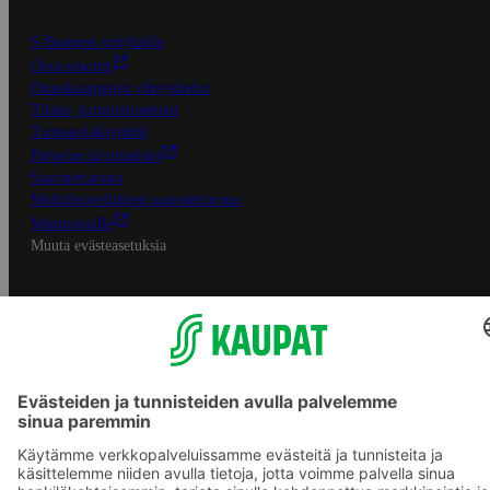
S-Business yrityksille
Oiva-raportit
Osuuskauppojen yhteystiedot
Tilaus- ja toimitusehdot
Tietosuojakäytäntö
Palvelun käyttöehdot
Saavutettavuus
Mobiilisovelluksen saavutettavuus
Mainostajalle
Muuta evästeasetuksia
S-ryhmän palvelut
S-ryhmä
Asiakasomistajuus
Yhteishyvä Ruoka -sovellus
S-ostoslista -sovellus
Prisma.fi