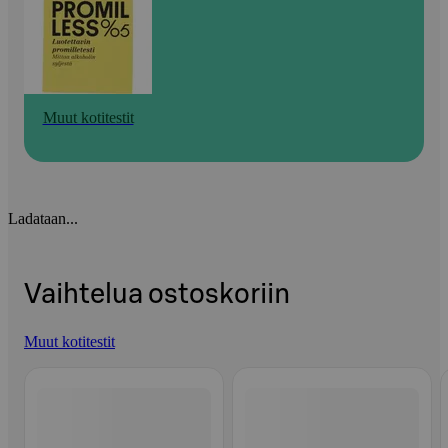
Muut kotitestit
Ladataan...
Vaihtelua ostoskoriin
Muut kotitestit
Ohita listaus