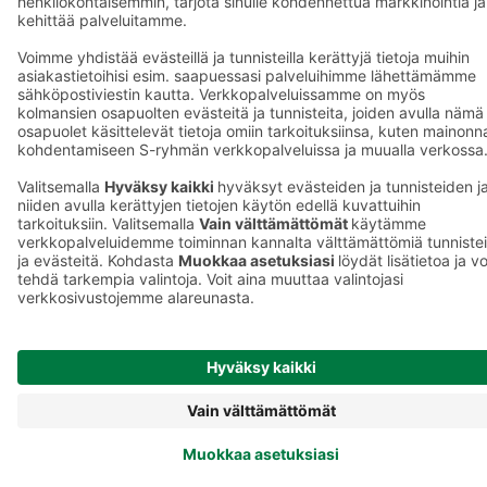
Sokos.fi
S-Pankki
Yhteishyvä
Sokos Hotels
Raflaamo
F
© SOK, Fleminginkatu 34 / PL1, 00088 S-Ryhmä