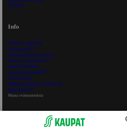
In English
Info
S-Business yrityksille
Oiva-raportit
Osuuskauppojen yhteystiedot
Tilaus- ja toimitusehdot
Tietosuojakäytäntö
Palvelun käyttöehdot
Saavutettavuus
Mobiilisovelluksen saavutettavuus
Mainostajalle
Muuta evästeasetuksia
S-ryhmän palvelut