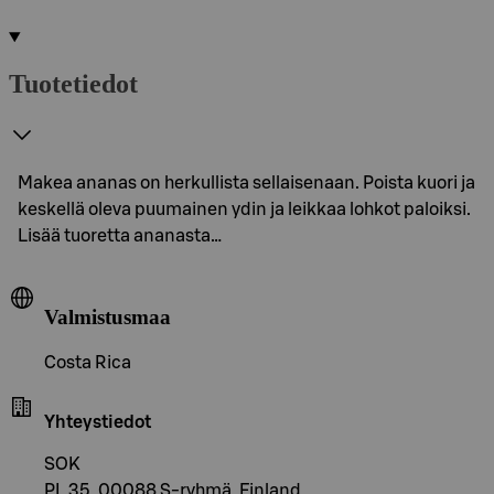
Tuotetiedot
Makea ananas on herkullista sellaisenaan. Poista kuori ja
keskellä oleva puumainen ydin ja leikkaa lohkot paloiksi.
Lisää tuoretta ananasta…
Valmistusmaa
Costa Rica
Yhteystiedot
SOK
PL 35, 00088 S-ryhmä, Finland