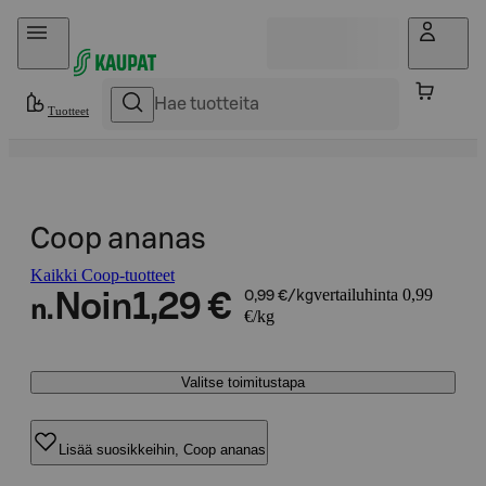
Hyppää sisältöön
Tuotteet
Coop ananas
Kaikki Coop-tuotteet
vertailuhinta 0,99
Noin
1,29 €
0,99 €/kg
n.
€/kg
Valitse toimitustapa
Lisää suosikkeihin, Coop ananas