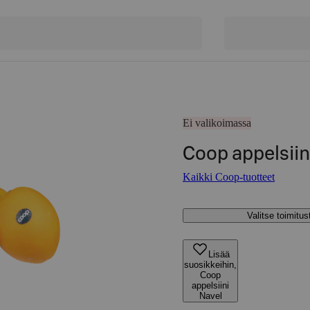
Ei valikoimassa
Coop appelsiin
Kaikki Coop-tuotteet
Valitse toimitu
Lisää
suosikkeihin,
Coop
appelsiini
Navel