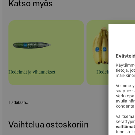
Katso myös
Hedelmät ja vihannekset
Hedelmät
Ladataan...
Vaihtelua ostoskoriin