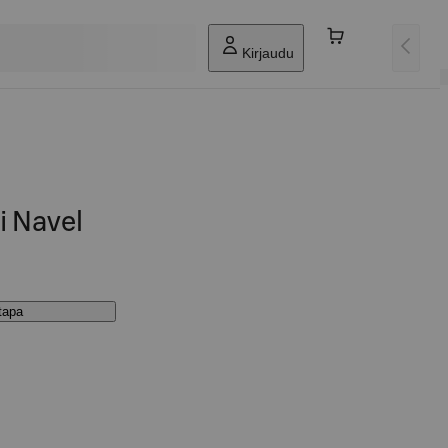
Kirjaudu
i Navel
stapa