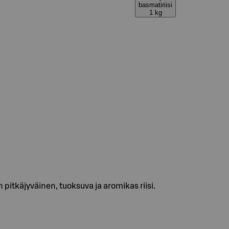
basmatiriisi
1 kg
n pitkäjyväinen, tuoksuva ja aromikas riisi.