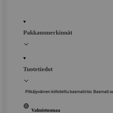
Pakkausmerkinnät
Tuotetiedot
Pitkäjyväinen kiillotettu basmatiriisi. Basmati o
Valmistusmaa