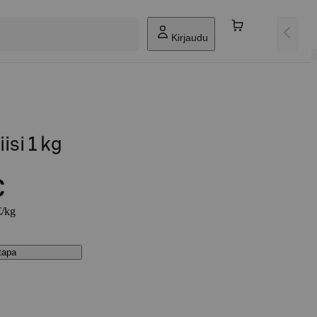
Kirjaudu
isi 1 kg
€
€/kg
stapa