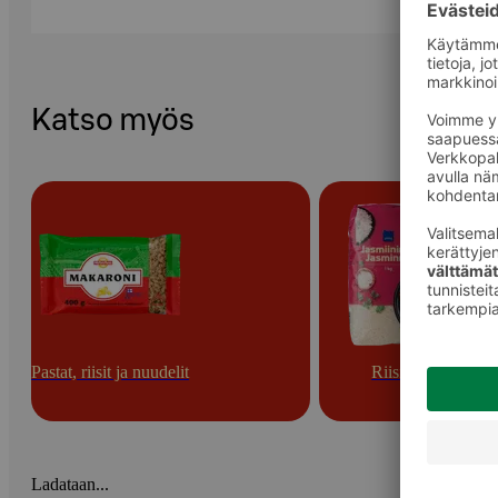
Katso myös
Pastat, riisit ja nuudelit
Riisit
Ladataan...