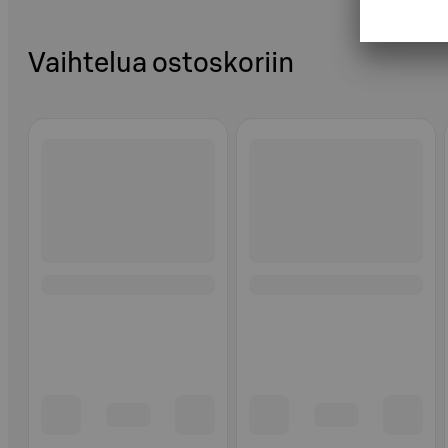
Vaihtelua ostoskoriin
Ohita listaus