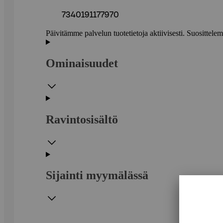
7340191177970
Päivitämme palvelun tuotetietoja aktiivisesti. Suositte
Ominaisuudet
Ravintosisältö
Sijainti myymälässä