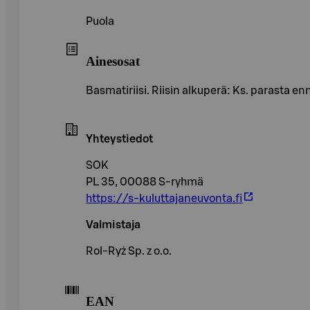
Puola
Ainesosat
Basmatiriisi. Riisin alkuperä: Ks. parasta e
Yhteystiedot
SOK
PL 35, 00088 S-ryhmä
https://s-kuluttajaneuvonta.fi
Valmistaja
Rol-Ryż Sp. z o.o.
EAN