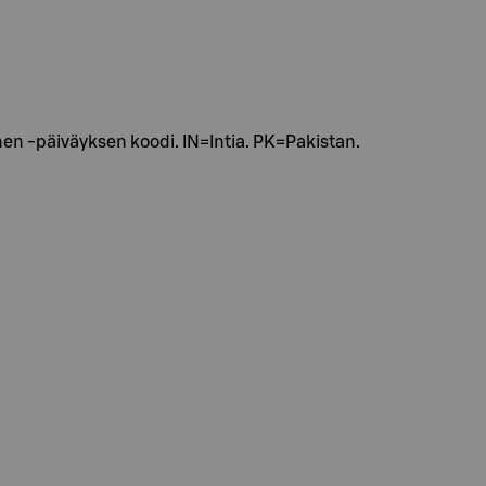
nnen -päiväyksen koodi. IN=Intia. PK=Pakistan.