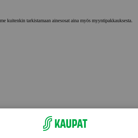
lemme kuitenkin tarkistamaan ainesosat aina myös myyntipakkauksesta.