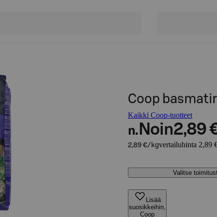
Coop basmatiri
Kaikki Coop-tuotteet
Noin
2,89 
n.
vertailuhinta 2,89 
2,89 €/kg
Valitse toimitu
Lisää
suosikkeihin,
Coop