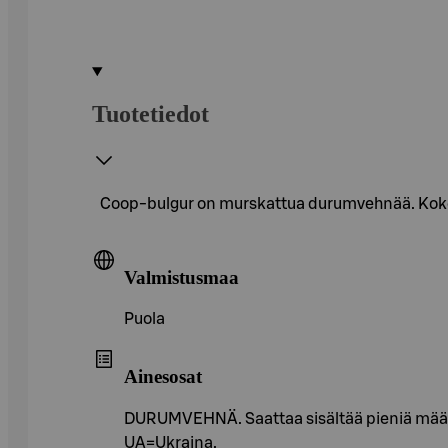
Tuotetiedot
Coop-bulgur on murskattua durumvehnää. Kokeile 
Valmistusmaa
Puola
Ainesosat
DURUMVEHNÄ. Saattaa sisältää pieniä määri
UA=Ukraina.