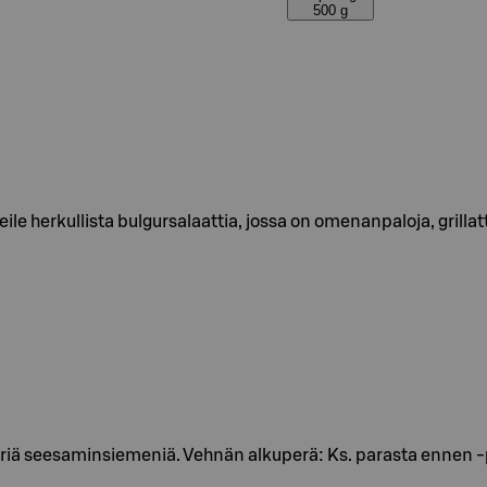
500 g
herkullista bulgursalaattia, jossa on omenanpaloja, grillatt
ä seesaminsiemeniä. Vehnän alkuperä: Ks. parasta ennen -pä