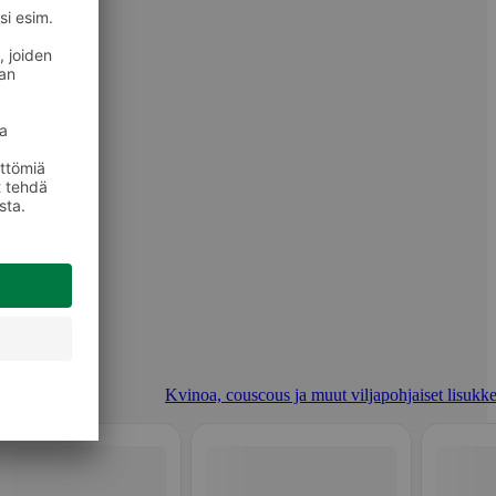
Kvinoa, couscous ja muut viljapohjaiset lisukke