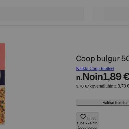
Coop bulgur 5
Kaikki Coop-tuotteet
Noin
1,89 
n.
vertailuhinta 3,78 
3,78 €/kg
Valitse toimitu
Lisää
suosikkeihin,
Coop bulgur