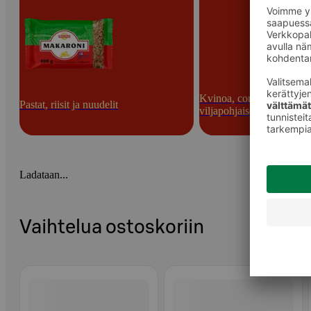
Kvinoa, couscous ja muu
Pastat, riisit ja nuudelit
viljapohjaiset lisukkeet
Ladataan...
Vaihtelua ostoskoriin
Ohita listaus