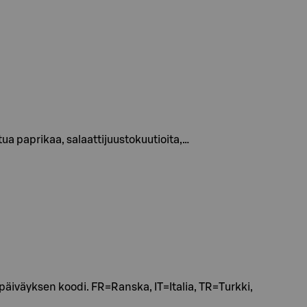
ua paprikaa, salaattijuustokuutioita,…
iväyksen koodi. FR=Ranska, IT=Italia, TR=Turkki,