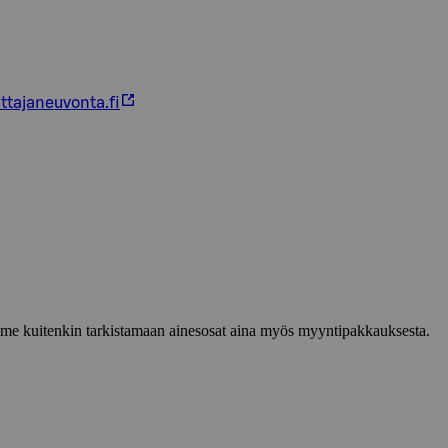
ttajaneuvonta.fi
lemme kuitenkin tarkistamaan ainesosat aina myös myyntipakkauksesta.