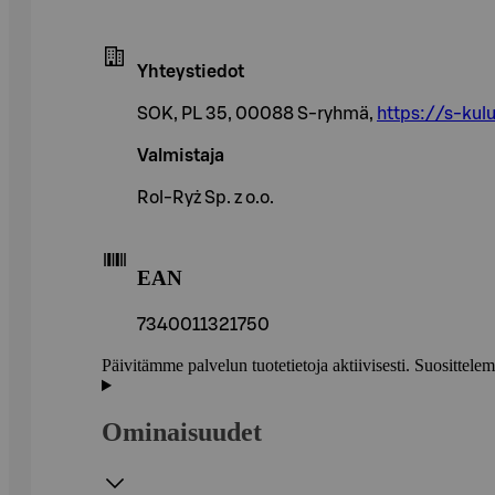
Yhteystiedot
SOK, PL 35, 00088 S-ryhmä,
https://s-kulu
Valmistaja
Rol-Ryż Sp. z o.o.
EAN
7340011321750
Päivitämme palvelun tuotetietoja aktiivisesti. Suositte
Ominaisuudet