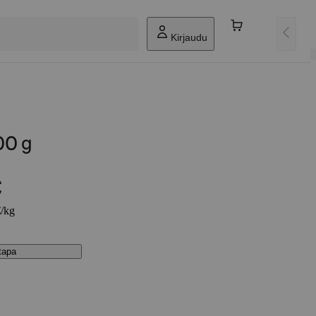
Kirjaudu
00 g
€
€/kg
stapa