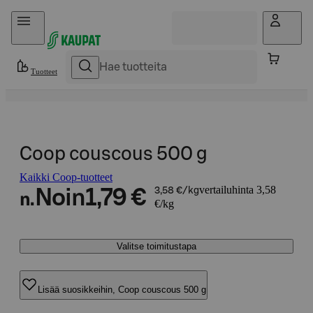
Hyppää sisältöön
Tuotteet
Coop couscous 500 g
Kaikki Coop-tuotteet
vertailuhinta 3,58
Noin
1,79 €
3,58 €/kg
n.
€/kg
Valitse toimitustapa
Lisää suosikkeihin, Coop couscous 500 g