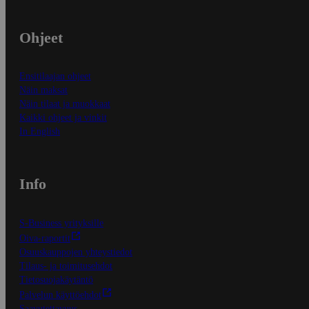
Ohjeet
Ensitilaajan ohjeet
Näin maksat
Näin tilaat ja muokkaat
Kaikki ohjeet ja vinkit
In English
Info
S-Business yrityksille
Oiva-raportit
Osuuskauppojen yhteystiedot
Tilaus- ja toimitusehdot
Tietosuojakäytäntö
Palvelun käyttöehdot
Saavutettavuus