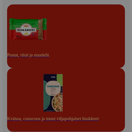
Pastat, riisit ja nuudelit
Kvinoa, couscous ja muut viljapohjaiset lisukkeet