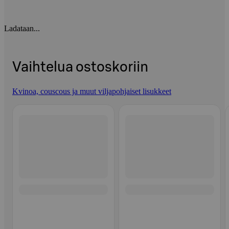
Ladataan...
Vaihtelua ostoskoriin
Kvinoa, couscous ja muut viljapohjaiset lisukkeet
Ohita listaus