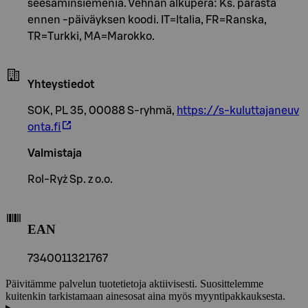
seesaminsiemeniä. Vehnän alkuperä: Ks. parasta
ennen -päiväyksen koodi. IT=Italia, FR=Ranska,
TR=Turkki, MA=Marokko.
Yhteystiedot
SOK, PL 35, 00088 S-ryhmä,
https://s-kuluttajaneuv
onta.fi
Valmistaja
Rol-Ryż Sp. z o.o.
EAN
7340011321767
Päivitämme palvelun tuotetietoja aktiivisesti. Suosittelemme
kuitenkin tarkistamaan ainesosat aina myös myyntipakkauksesta.