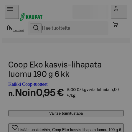
Hyppää sisältöön
Tuotteet
Coop Eko kasvis-lihapata
luomu 190 g 6 kk
Kaikki Coop-tuotteet
vertailuhinta 5,00
Noin
0,95 €
5,00 €/kg
n.
€/kg
Valitse toimitustapa
Lisää suosikkeihin, Coop Eko kasvis-lihapata luomu 190 g 6