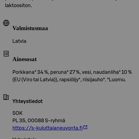
laktoositon.
Valmistusmaa
Latvia
Ainesosat
Porkkana* 34 %, peruna* 27 %, vesi, naudanliha* 10 %
(EU (Viro tai Latvia)), rapsiöljy*, riisijauho*. *Luomu.
Yhteystiedot
SOK
PL 35, 00088 S-ryhmä
https://s-kuluttajaneuvonta.fi