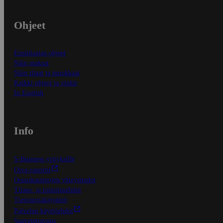
Ohjeet
Ensitilaajan ohjeet
Näin maksat
Näin tilaat ja muokkaat
Kaikki ohjeet ja vinkit
In English
Info
S-Business yrityksille
Oiva-raportit
Osuuskauppojen yhteystiedot
Tilaus- ja toimitusehdot
Tietosuojakäytäntö
Palvelun käyttöehdot
Saavutettavuus