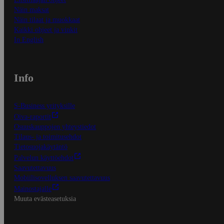
Näin maksat
Näin tilaat ja muokkaat
Kaikki ohjeet ja vinkit
In English
Info
S-Business yrityksille
Oiva-raportit
Osuuskauppojen yhteystiedot
Tilaus- ja toimitusehdot
Tietosuojakäytäntö
Palvelun käyttöehdot
Saavutettavuus
Mobiilisovelluksen saavutettavuus
Mainostajalle
Muuta evästeasetuksia