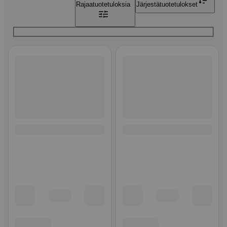
Rajaa
tuotetuloksia
Järjestä
tuotetulokset