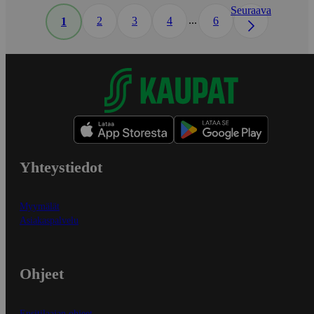
Seuraava
...
2
3
4
6
1
Yhteystiedot
Myymälät
Asiakaspalvelu
Ohjeet
Ensitilaajan ohjeet