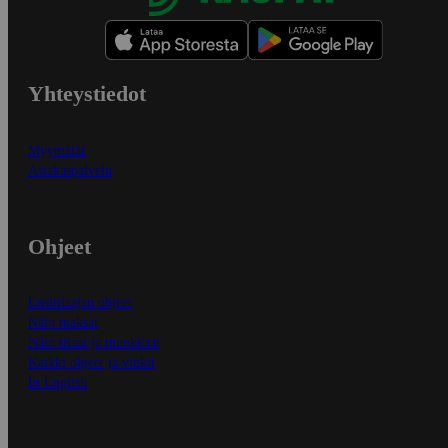
Yhteystiedot
Myymälät
Asiakaspalvelu
Ohjeet
Ensitilaajan ohjeet
Näin maksat
Näin tilaat ja muokkaat
Kaikki ohjeet ja vinkit
In English