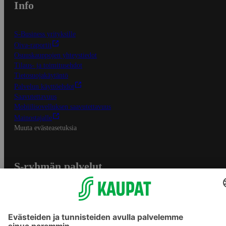
Info
S-Business yrityksille
Oiva-raportit
Osuuskauppojen yhteystiedot
Tilaus- ja toimitusehdot
Tietosuojakäytäntö
Palvelun käyttöehdot
Saavutettavuus
Mobiilisovelluksen saavutettavuus
Mainostajalle
Muuta evästeasetuksia
S-ryhmän palvelut
S-ryhmä
Asiakasomistajuus
Yhteishyvä Ruoka -sovellus