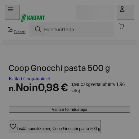
Hyppää sisältöön
Tuotteet
Coop Gnocchi pasta 500 g
Kaikki Coop-tuotteet
vertailuhinta 1,96
Noin
0,98 €
1,96 €/kg
n.
€/kg
Valitse toimitustapa
Lisää suosikkeihin, Coop Gnocchi pasta 500 g