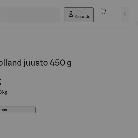
Kirjaudu
lland juusto 450 g
€
€/kg
stapa