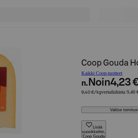
Coop Gouda Ho
Kaikki Coop-tuotteet
Noin
4,23 
n.
vertailuhinta 9,40 
9,40 €/kg
Valitse toimitu
Lisää
suosikkeihin,
Coop Gouda