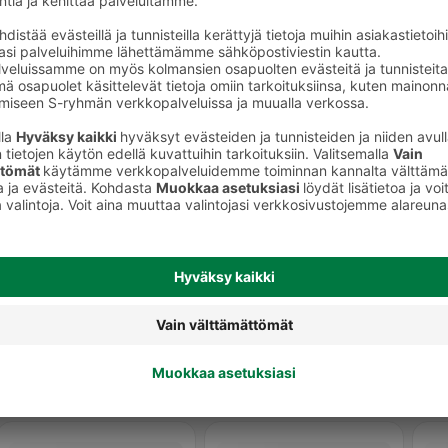
Gouda-juustot