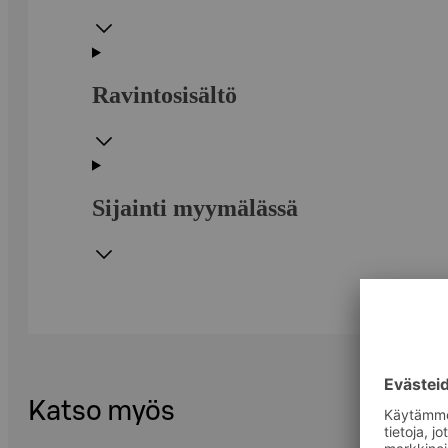
Ravintosisältö
Sijainti myymälässä
Katso myös