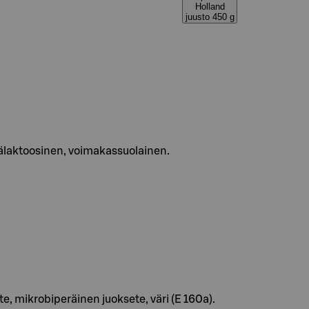
Holland
juusto 450 g
älaktoosinen, voimakassuolainen.
e, mikrobiperäinen juoksete, väri (E 160a).