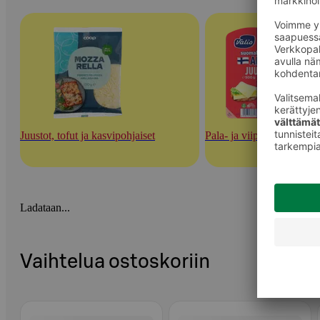
Juustot, tofut ja kasvipohjaiset
Pala- ja viipalejuustot
Ladataan...
Vaihtelua ostoskoriin
Ohita listaus