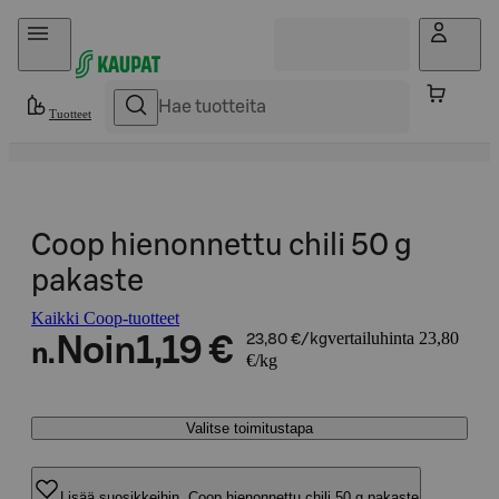
Hyppää sisältöön
Tuotteet
Coop hienonnettu chili 50 g
pakaste
Kaikki Coop-tuotteet
vertailuhinta 23,80
Noin
1,19 €
23,80 €/kg
n.
€/kg
Valitse toimitustapa
Lisää suosikkeihin, Coop hienonnettu chili 50 g pakaste