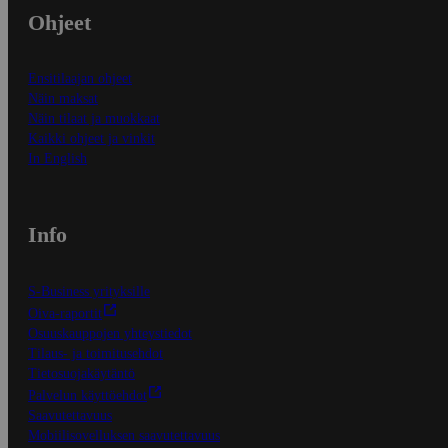
Ohjeet
Ensitilaajan ohjeet
Näin maksat
Näin tilaat ja muokkaat
Kaikki ohjeet ja vinkit
In English
Info
S-Business yrityksille
Oiva-raportit
Osuuskauppojen yhteystiedot
Tilaus- ja toimitusehdot
Tietosuojakäytäntö
Palvelun käyttöehdot
Saavutettavuus
Mobiilisovelluksen saavutettavuus