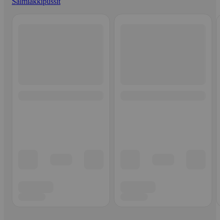
Salmiakkipussit
Ohita listaus