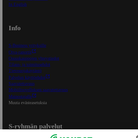
In English
Info
S-Business yrityksille
Oiva-raportit
Osuuskauppojen yhteystiedot
Tilaus- ja toimitusehdot
Tietosuojakäytäntö
Palvelun käyttöehdot
Saavutettavuus
Mobiilisovelluksen saavutettavuus
Mainostajalle
Muuta evästeasetuksia
S-ryhmän palvelut