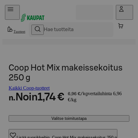
Hyppää sisältöön
Tuotteet
Coop Hot Mix makeissekoitus
250 g
Kaikki Coop-tuotteet
vertailuhinta 6,96
Noin
1,74 €
6,96 €/kg
n.
€/kg
Valitse toimitustapa
Lisää suosikkeihin, Coop Hot Mix makeissekoitus 250 g