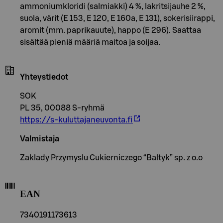
ammoniumkloridi (salmiakki) 4 %, lakritsijauhe 2 %,
suola, värit (E 153, E 120, E 160a, E 131), sokerisiirappi,
aromit (mm. paprikauute), happo (E 296). Saattaa
sisältää pieniä määriä maitoa ja soijaa.
Yhteystiedot
SOK
PL 35, 00088 S-ryhmä
https://s-kuluttajaneuvonta.fi
Valmistaja
Zaklady Przymyslu Cukierniczego “Baltyk” sp. z o.o
EAN
7340191173613