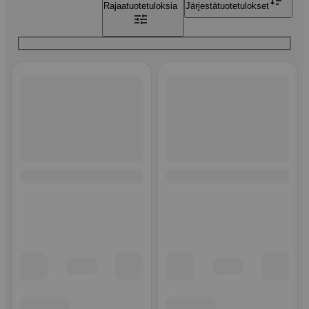
Rajaa
tuotetuloksia
Järjestä
tuotetulokset