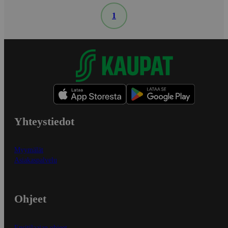
1
Yhteystiedot
Myymälät
Asiakaspalvelu
Ohjeet
Ensitilaajan ohjeet