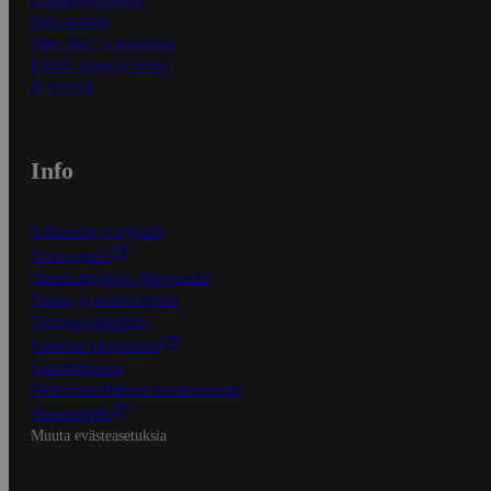
Näin maksat
Näin tilaat ja muokkaat
Kaikki ohjeet ja vinkit
In English
Info
S-Business yrityksille
Oiva-raportit
Osuuskauppojen yhteystiedot
Tilaus- ja toimitusehdot
Tietosuojakäytäntö
Palvelun käyttöehdot
Saavutettavuus
Mobiilisovelluksen saavutettavuus
Mainostajalle
Muuta evästeasetuksia