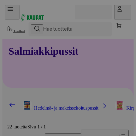
Hyppää sisältöön
Tuotteet
Salmiakkipussit
Hedelmä- ja makeissekoituspussit
Kirpe
22 tuotetta
Sivu 1 / 1