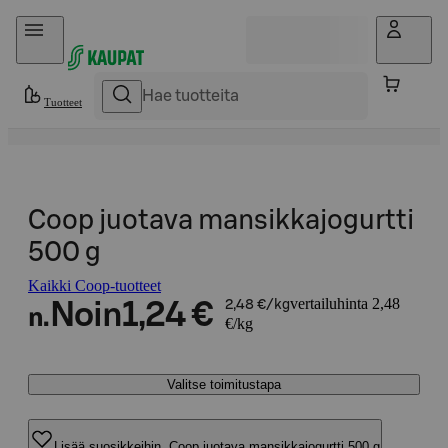
Hyppää sisältöön
Tuotteet
Coop juotava mansikkajogurtti
500 g
Kaikki Coop-tuotteet
vertailuhinta 2,48
Noin
1,24 €
2,48 €/kg
n.
€/kg
Valitse toimitustapa
Lisää suosikkeihin, Coop juotava mansikkajogurtti 500 g