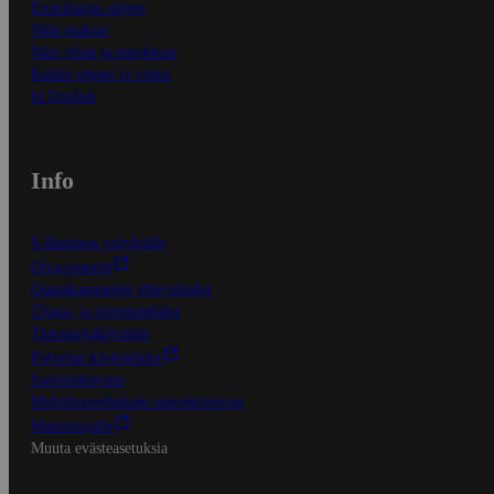
Ensitilaajan ohjeet
Näin maksat
Näin tilaat ja muokkaat
Kaikki ohjeet ja vinkit
In English
Info
S-Business yrityksille
Oiva-raportit
Osuuskauppojen yhteystiedot
Tilaus- ja toimitusehdot
Tietosuojakäytäntö
Palvelun käyttöehdot
Saavutettavuus
Mobiilisovelluksen saavutettavuus
Mainostajalle
Muuta evästeasetuksia