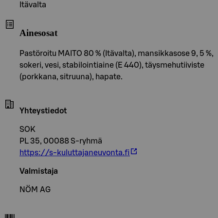
Itävalta
Ainesosat
Pastöroitu MAITO 80 % (Itävalta), mansikkasose 9, 5 %,
sokeri, vesi, stabilointiaine (E 440), täysmehutiiviste
(porkkana, sitruuna), hapate.
Yhteystiedot
SOK
PL 35, 00088 S-ryhmä
https://s-kuluttajaneuvonta.fi
Valmistaja
NÖM AG