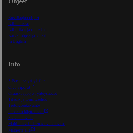
Ohjeet
Ensitilaajan ohjeet
Näin maksat
Näin tilaat ja muokkaat
Kaikki ohjeet ja vinkit
In English
Info
S-Business yrityksille
Oiva-raportit
Osuuskauppojen yhteystiedot
Tilaus- ja toimitusehdot
Tietosuojakäytäntö
Palvelun käyttöehdot
Saavutettavuus
Mobiilisovelluksen saavutettavuus
Mainostajalle