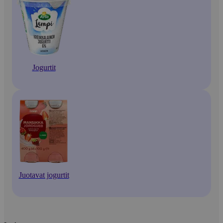
Jogurtit
Juotavat jogurtit