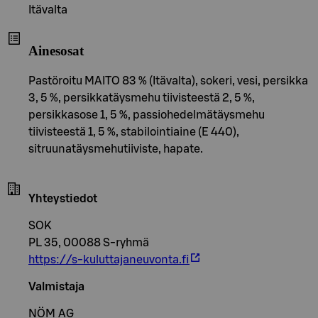
Itävalta
Ainesosat
Pastöroitu MAITO 83 % (Itävalta), sokeri, vesi, persikka
3, 5 %, persikkatäysmehu tiivisteestä 2, 5 %,
persikkasose 1, 5 %, passiohedelmätäysmehu
tiivisteestä 1, 5 %, stabilointiaine (E 440),
sitruunatäysmehutiiviste, hapate.
Yhteystiedot
SOK
PL 35, 00088 S-ryhmä
https://s-kuluttajaneuvonta.fi
Valmistaja
NÖM AG