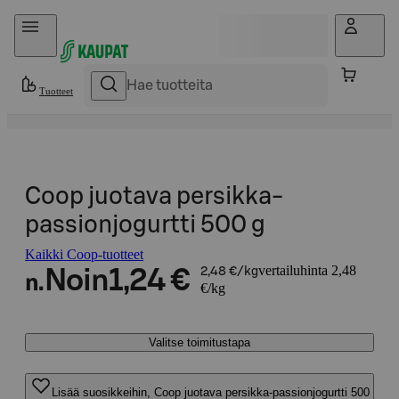
Hyppää sisältöön
Tuotteet
Coop juotava persikka-
passionjogurtti 500 g
Kaikki Coop-tuotteet
vertailuhinta 2,48
Noin
1,24 €
2,48 €/kg
n.
€/kg
Valitse toimitustapa
Lisää suosikkeihin, Coop juotava persikka-passionjogurtti 500