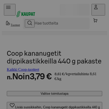
Hyppää sisältöön
Tuotteet
Coop kananugetit
dippikastikkeilla 440 g pakaste
Kaikki Coop-tuotteet
vertailuhinta 8,61
Noin
3,79 €
8,61 €/kg
n.
€/kg
Valitse toimitustapa
Lisää suosikkeihin, Coop kananugetit dippikastikkeilla 440 g