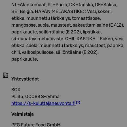
NL=Alankomaat, PL=Puola, DK=Tanska, DE=Saksa,
BE=Belgia. HAPANIMELÄKASTIKE: : Vesi, sokeri,
etikka, muunnettu tärkkelys, tomaattisose,
mangosose, suola, mausteet, sakeuttamisaine (E 412),
paprikauute, säilöntäaine (E 202), lipstikka,
sitruunatäysmehutiiviste. CHILIKASTIKE: : Sokeri, vesi,
etikka, suola, muunnettu tärkkelys, mausteet, paprika,
chili, valkosipulisose, säilöntäaine (E 202),
paprikauute.
Yhteystiedot
SOK
PL 35, 00088 S-ryhmä
https://s-kuluttajaneuvonta.fi
Valmistaja
PFG Future Food GmbH