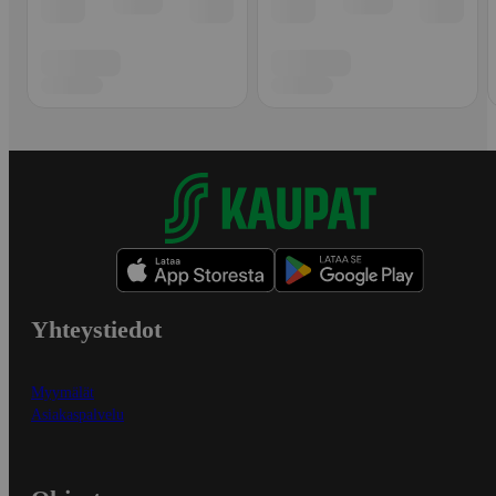
Yhteystiedot
Myymälät
Asiakaspalvelu