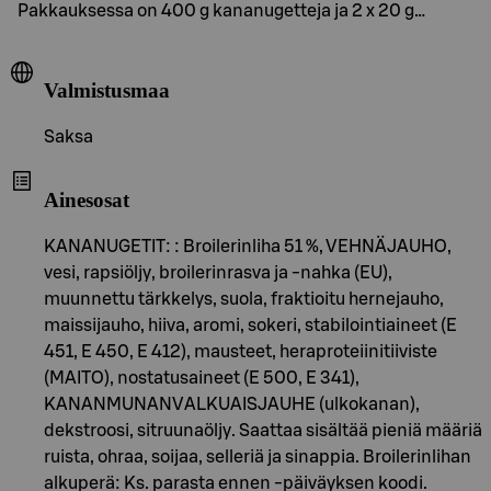
Pakkauksessa on 400 g kananugetteja ja 2 x 20 g…
Valmistusmaa
Saksa
Ainesosat
KANANUGETIT: : Broilerinliha 51 %, VEHNÄJAUHO,
vesi, rapsiöljy, broilerinrasva ja -nahka (EU),
muunnettu tärkkelys, suola, fraktioitu hernejauho,
maissijauho, hiiva, aromi, sokeri, stabilointiaineet (E
451, E 450, E 412), mausteet, heraproteiinitiiviste
(MAITO), nostatusaineet (E 500, E 341),
KANANMUNANVALKUAISJAUHE (ulkokanan),
dekstroosi, sitruunaöljy. Saattaa sisältää pieniä määriä
ruista, ohraa, soijaa, selleriä ja sinappia. Broilerinlihan
alkuperä: Ks. parasta ennen -päiväyksen koodi.