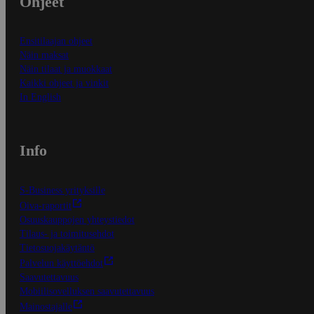
Ohjeet
Ensitilaajan ohjeet
Näin maksat
Näin tilaat ja muokkaat
Kaikki ohjeet ja vinkit
In English
Info
S-Business yrityksille
Oiva-raportit
Osuuskauppojen yhteystiedot
Tilaus- ja toimitusehdot
Tietosuojakäytäntö
Palvelun käyttöehdot
Saavutettavuus
Mobiilisovelluksen saavutettavuus
Mainostajalle