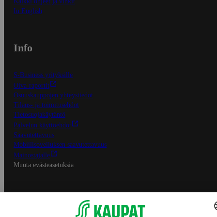
Kaikki ohjeet ja vinkit
In English
Info
S-Business yrityksille
Oiva-raportit
Osuuskauppojen yhteystiedot
Tilaus- ja toimitusehdot
Tietosuojakäytäntö
Palvelun käyttöehdot
Saavutettavuus
Mobiilisovelluksen saavutettavuus
Mainostajalle
Muuta evästeasetuksia
S-ryhmän palvelut