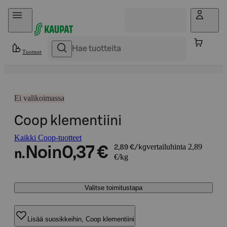
Hyppää sisältöön
Tuotteet
Ei valikoimassa
Coop klementiini
Kaikki Coop-tuotteet
vertailuhinta 2,89
Noin
0,37 €
2,89 €/kg
n.
€/kg
Valitse toimitustapa
Lisää suosikkeihin, Coop klementiini