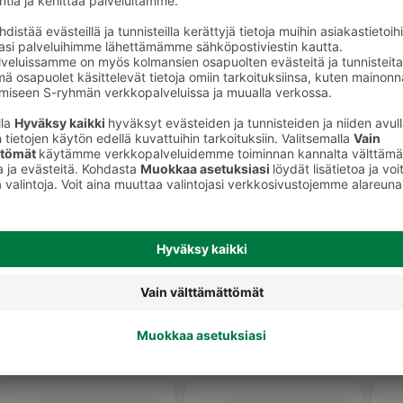
t ja marjat
Kuivatut hedelmät ja marjat