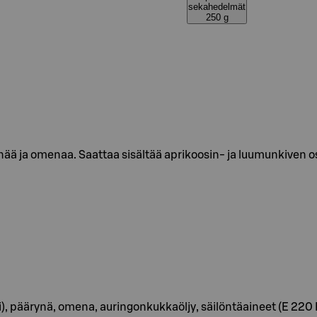
sekahedelmät
250 g
ynää ja omenaa. Saattaa sisältää aprikoosin- ja luumunkiven o
), päärynä, omena, auringonkukkaöljy, säilöntäaineet (E 220