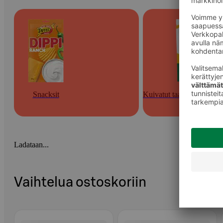
Snacksit
Kuivatut taatelit, hedelmä
Ladataan...
Vaihtelua ostoskoriin
Ohita listaus