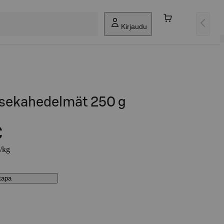
Kirjaudu
 sekahedelmät 250 g
€
€/kg
stapa