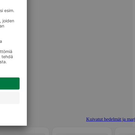
Kuivatut hedelmät ja marj