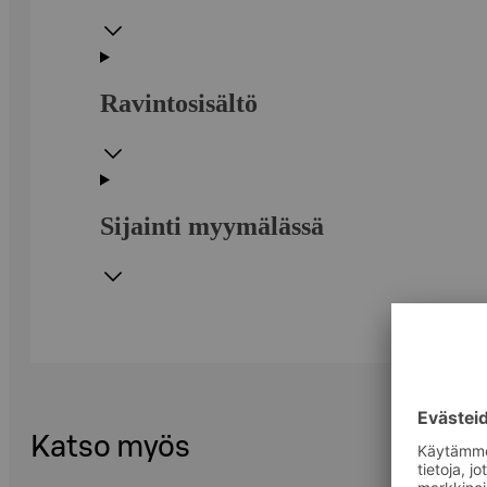
Ravintosisältö
Sijainti myymälässä
Katso myös