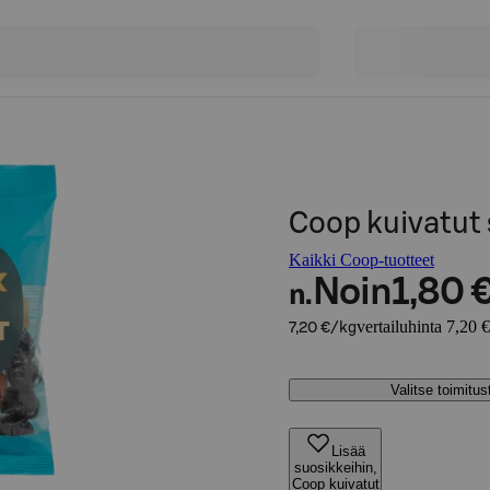
Coop kuivatut
Kaikki Coop-tuotteet
Noin
1,80 
n.
vertailuhinta 7,20 
7,20 €/kg
Valitse toimitu
Lisää
suosikkeihin,
Coop kuivatut