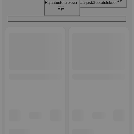
Rajaa
tuotetuloksia
Järjestä
tuotetulokset