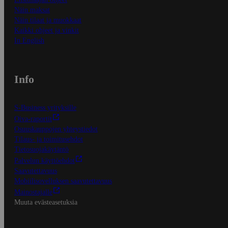
Näin maksat
Näin tilaat ja muokkaat
Kaikki ohjeet ja vinkit
In English
Info
S-Business yrityksille
Oiva-raportit
Osuuskauppojen yhteystiedot
Tilaus- ja toimitusehdot
Tietosuojakäytäntö
Palvelun käyttöehdot
Saavutettavuus
Mobiilisovelluksen saavutettavuus
Mainostajalle
Muuta evästeasetuksia