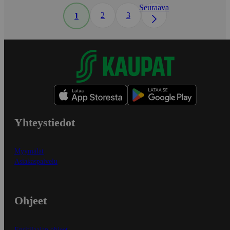
Seuraava
2
3
1
Yhteystiedot
Myymälät
Asiakaspalvelu
Ohjeet
Ensitilaajan ohjeet