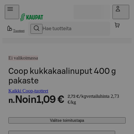
Hyppää sisältöön
Tuotteet
Ei valikoimassa
Coop kukkakaalinuput 400 g
pakaste
Kaikki Coop-tuotteet
vertailuhinta 2,73
Noin
1,09 €
2,73 €/kg
n.
€/kg
Valitse toimitustapa