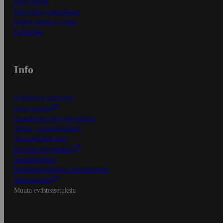
Näin maksat
Näin tilaat ja muokkaat
Kaikki ohjeet ja vinkit
In English
Info
S-Business yrityksille
Oiva-raportit
Osuuskauppojen yhteystiedot
Tilaus- ja toimitusehdot
Tietosuojakäytäntö
Palvelun käyttöehdot
Saavutettavuus
Mobiilisovelluksen saavutettavuus
Mainostajalle
Muuta evästeasetuksia