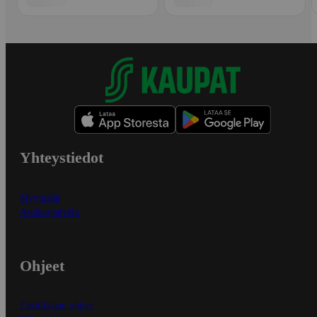
Yhteystiedot
Myymälät
Asiakaspalvelu
Ohjeet
Ensitilaajan ohjeet