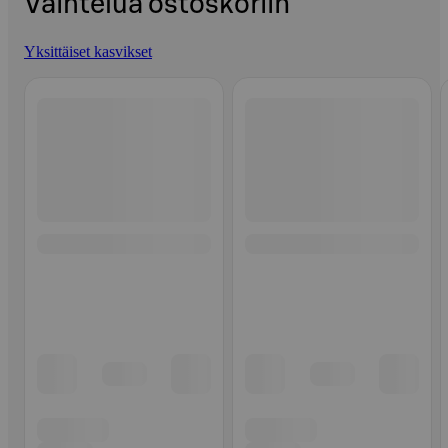
Vaihtelua ostoskoriin
Yksittäiset kasvikset
Ohita listaus