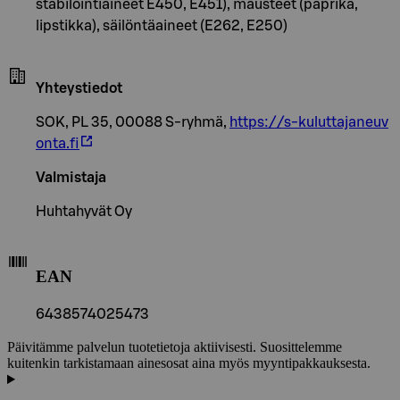
stabilointiaineet E450, E451), mausteet (paprika,
lipstikka), säilöntäaineet (E262, E250)
Yhteystiedot
SOK, PL 35, 00088 S-ryhmä,
https://s-kuluttajaneuv
onta.fi
Valmistaja
Huhtahyvät Oy
EAN
6438574025473
Päivitämme palvelun tuotetietoja aktiivisesti. Suosittelemme
kuitenkin tarkistamaan ainesosat aina myös myyntipakkauksesta.