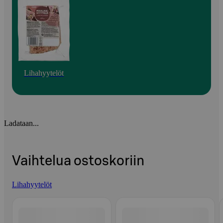
Lihahyytelöt
Ladataan...
Vaihtelua ostoskoriin
Lihahyytelöt
Ohita listaus