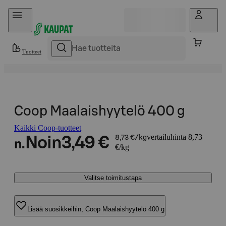
Hyppää sisältöön
Tuotteet
Coop Maalaishyytelö 400 g
Kaikki Coop-tuotteet
vertailuhinta 8,73
Noin
3,49 €
8,73 €/kg
n.
€/kg
Valitse toimitustapa
Lisää suosikkeihin, Coop Maalaishyytelö 400 g