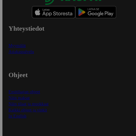
Yhteystiedot
Myymälät
Asiakaspalvelu
Ohjeet
Ensitilaajan ohjeet
Näin maksat
Näin tilaat ja muokkaat
Kaikki ohjeet ja vinkit
In English