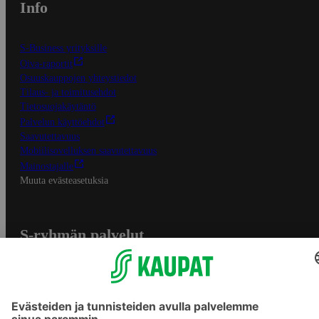
Info
S-Business yrityksille
Oiva-raportit
Osuuskauppojen yhteystiedot
Tilaus- ja toimitusehdot
Tietosuojakäytäntö
Palvelun käyttöehdot
Saavutettavuus
Mobiilisovelluksen saavutettavuus
Mainostajalle
Muuta evästeasetuksia
S-ryhmän palvelut
S-ryhmä
Asiakasomistajuus
Yhteishyvä Ruoka -sovellus