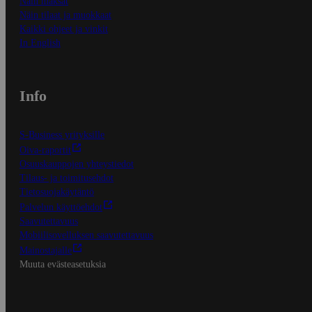
Näin maksat
Näin tilaat ja muokkaat
Kaikki ohjeet ja vinkit
In English
Info
S-Business yrityksille
Oiva-raportit
Osuuskauppojen yhteystiedot
Tilaus- ja toimitusehdot
Tietosuojakäytäntö
Palvelun käyttöehdot
Saavutettavuus
Mobiilisovelluksen saavutettavuus
Mainostajalle
Muuta evästeasetuksia