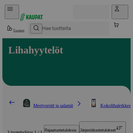
Hyppää sisältöön
Tuotteet
Lihahyytelöt
Meetvurstit ja salamit
Kokolihaleikkeet
Rajaa
tuotetuloksia
Järjestä
tuotetulokset
3 tuotetta
Sivu 1 / 1