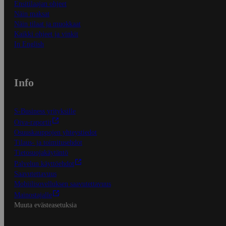
Ensitilaajan ohjeet
Näin maksat
Näin tilaat ja muokkaat
Kaikki ohjeet ja vinkit
In English
Info
S-Business yrityksille
Oiva-raportit
Osuuskauppojen yhteystiedot
Tilaus- ja toimitusehdot
Tietosuojakäytäntö
Palvelun käyttöehdot
Saavutettavuus
Mobiilisovelluksen saavutettavuus
Mainostajalle
Muuta evästeasetuksia