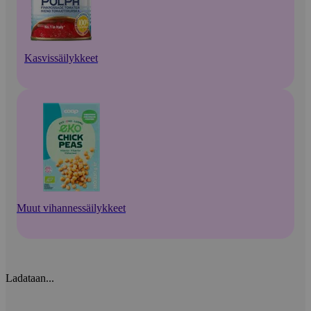
Kasvissäilykkeet
Muut vihannessäilykkeet
Ladataan...