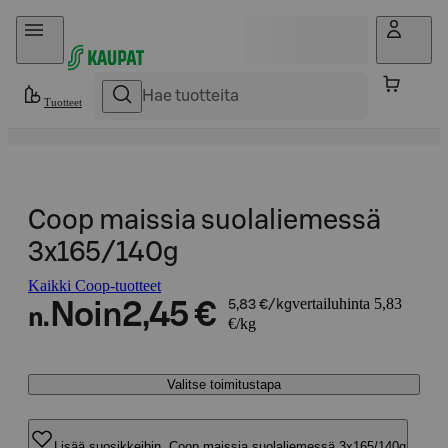
Hyppää sisältöön
Tuotteet
Coop maissia suolaliemessä
3x165/140g
Kaikki Coop-tuotteet
vertailuhinta 5,83
Noin
2,45 €
5,83 €/kg
n.
€/kg
Valitse toimitustapa
Lisää suosikkeihin, Coop maissia suolaliemessä 3x165/140g