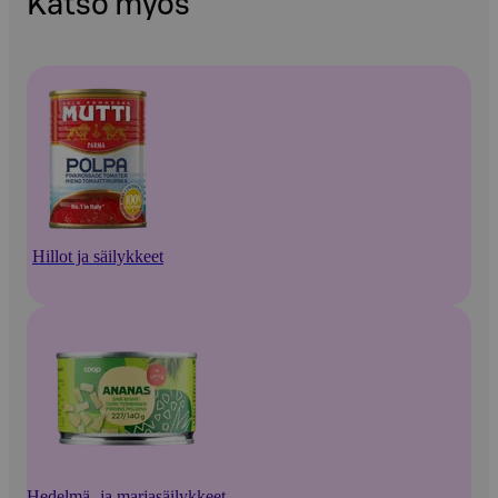
Katso myös
Hillot ja säilykkeet
Hedelmä- ja marjasäilykkeet