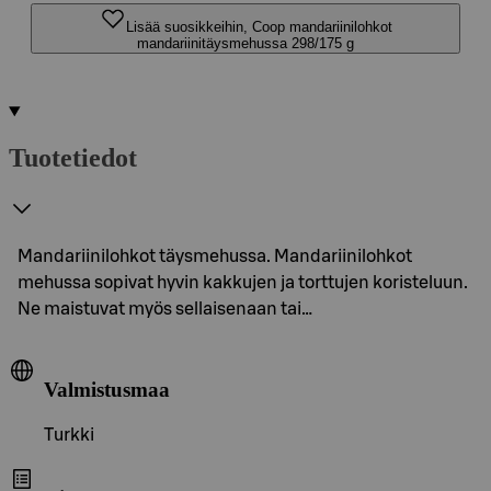
Lisää suosikkeihin, Coop mandariinilohkot
mandariinitäysmehussa 298/175 g
Tuotetiedot
Mandariinilohkot täysmehussa. Mandariinilohkot
mehussa sopivat hyvin kakkujen ja torttujen koristeluun.
Ne maistuvat myös sellaisenaan tai…
Valmistusmaa
Turkki