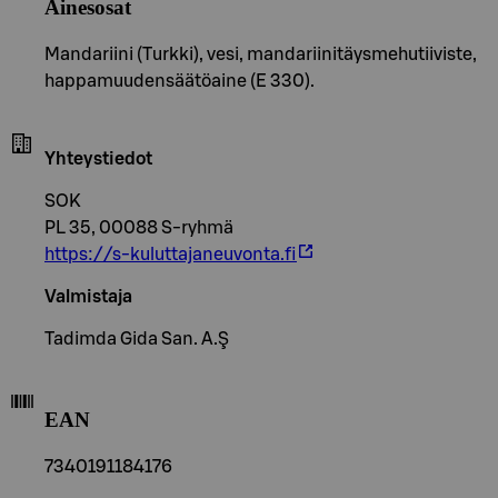
Ainesosat
Mandariini (Turkki), vesi, mandariinitäysmehutiiviste,
happamuudensäätöaine (E 330).
Yhteystiedot
SOK
PL 35, 00088 S-ryhmä
https://s-kuluttajaneuvonta.fi
Valmistaja
Tadimda Gida San. A.Ş
EAN
7340191184176