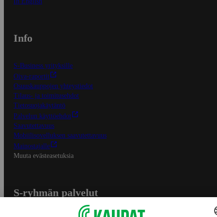
In English
Info
S-Business yrityksille
Oiva-raportit
Osuuskauppojen yhteystiedot
Tilaus- ja toimitusehdot
Tietosuojakäytäntö
Palvelun käyttöehdot
Saavutettavuus
Mobiilisovelluksen saavutettavuus
Mainostajalle
Muuta evästeasetuksia
S-ryhmän palvelut