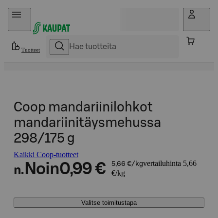
Hyppää sisältöön
Tuotteet
Coop mandariinilohkot
mandariinitäysmehussa
298/175 g
Kaikki Coop-tuotteet
vertailuhinta 5,66
Noin
0,99 €
5,66 €/kg
n.
€/kg
Valitse toimitustapa