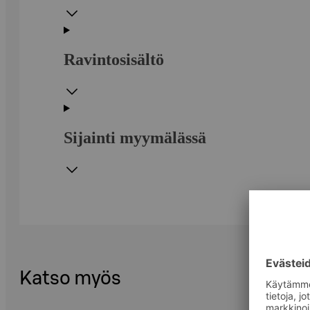
Ravintosisältö
Sijainti myymälässä
Katso myös