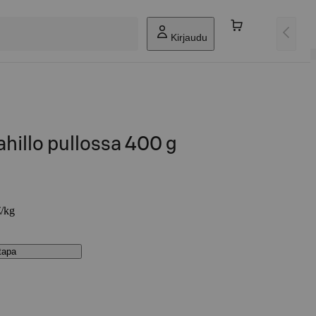
Kirjaudu
hillo pullossa 400 g
€/kg
stapa