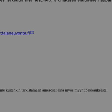
esi, sakeuttamisaine (E 440), aroniatäysmehutiiviste, happa
ttajaneuvonta.fi
lemme kuitenkin tarkistamaan ainesosat aina myös myyntipakkauksesta.