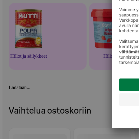
Hillot ja säilykkeet
Hillot
Ladataan...
Vaihtelua ostoskoriin
Ohita listaus