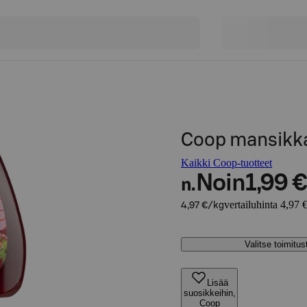
Coop mansikka
Kaikki Coop-tuotteet
Noin
1,99 €
n.
vertailuhinta 4,97 
4,97 €/kg
Valitse toimitu
Lisää
suosikkeihin,
Coop