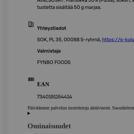
AINESOSAT: Mansikka 50% (Puola), sokeri, v
tuotetta sisältää 50 g marjaa.
Yhteystiedot
SOK, PL 35, 00088 S-ryhmä,
https://s-kulu
Valmistaja
FYNBO FOODS
EAN
7340191154414
Päivitämme palvelun tuotetietoja aktiivisesti. Suositte
Ominaisuudet