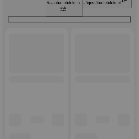
Rajaa
tuotetuloksia
Järjestä
tuotetulokset