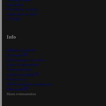
Näin maksat
Näin tilaat ja muokkaat
Kaikki ohjeet ja vinkit
In English
Info
S-Business yrityksille
Oiva-raportit
Osuuskauppojen yhteystiedot
Tilaus- ja toimitusehdot
Tietosuojakäytäntö
Palvelun käyttöehdot
Saavutettavuus
Mobiilisovelluksen saavutettavuus
Mainostajalle
Muuta evästeasetuksia