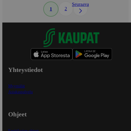
Seuraava
2
1
Yhteystiedot
Myymälät
Asiakaspalvelu
Ohjeet
Ensitilaajan ohjeet