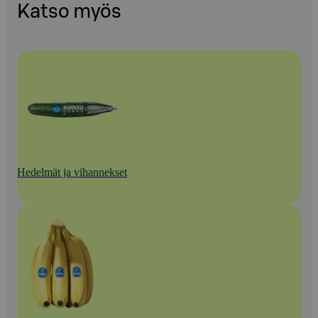
Katso myös
Hedelmät ja vihannekset