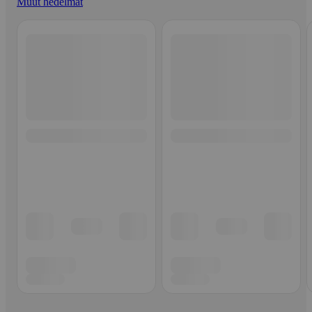
Muut hedelmät
Ohita listaus