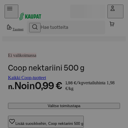
Hyppää sisältöön
Tuotteet
Ei valikoimassa
Coop nektariini 500 g
Kaikki Coop-tuotteet
vertailuhinta 1,98
Noin
0,99 €
1,98 €/kg
n.
€/kg
Valitse toimitustapa
Lisää suosikkeihin, Coop nektariini 500 g