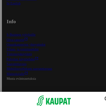
In English
Info
S-Business yrityksille
Oiva-raportit
Osuuskauppojen yhteystiedot
Tilaus- ja toimitusehdot
Tietosuojakäytäntö
Palvelun käyttöehdot
Saavutettavuus
Mobiilisovelluksen saavutettavuus
Mainostajalle
Muuta evästeasetuksia
S-ryhmän palvelut