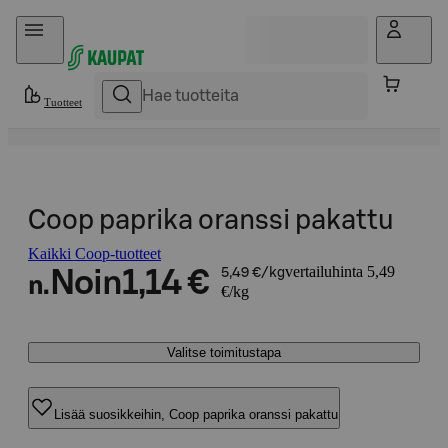
Hyppää sisältöön
Tuotteet
Coop paprika oranssi pakattu
Kaikki Coop-tuotteet
vertailuhinta 5,49
Noin
1,14 €
5,49 €/kg
n.
€/kg
Valitse toimitustapa
Lisää suosikkeihin, Coop paprika oranssi pakattu