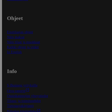
Ohjeet
Ensitilaajan ohjeet
Näin maksat
Näin tilaat ja muokkaat
Kaikki ohjeet ja vinkit
In English
Info
S-Business yrityksille
Oiva-raportit
Osuuskauppojen yhteystiedot
Tilaus- ja toimitusehdot
Tietosuojakäytäntö
Palvelun käyttöehdot