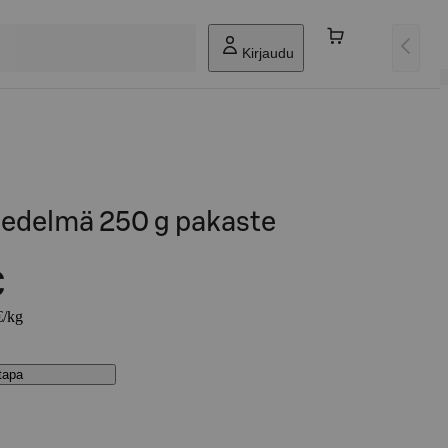
Kirjaudu
edelmä 250 g pakaste
€
€/kg
stapa