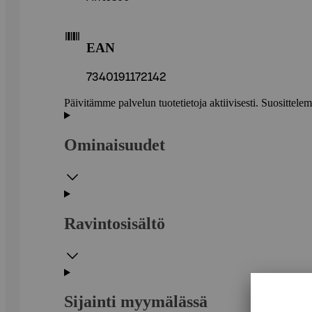
EAN
7340191172142
Päivitämme palvelun tuotetietoja aktiivisesti. Suositte
Ominaisuudet
Ravintosisältö
Sijainti myymälässä