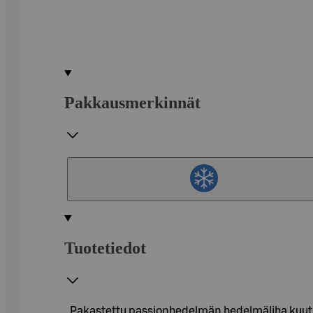
Pakkausmerkinnät
Tuotetiedot
Pakastettu passionhedelmän hedelmäliha kuuti