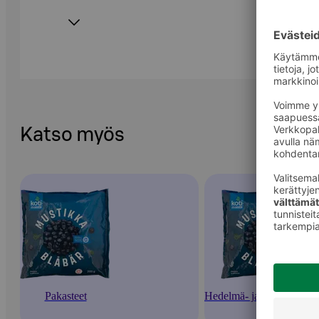
Katso myös
Pakasteet
Hedelmä- ja marjapakaste