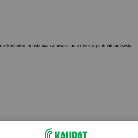
lemme kuitenkin tarkistamaan ainesosat aina myös myyntipakkauksesta.