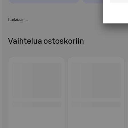
Ladataan...
Vaihtelua ostoskoriin
Ohita listaus