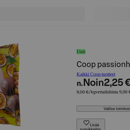
Uusi
Coop passionh
Kaikki Coop-tuotteet
Noin
2,25 
n.
vertailuhinta 9,00 
9,00 €/kg
Valitse toimitu
Lisää
suosikkeihin,