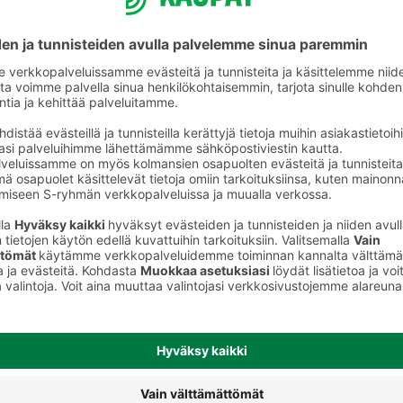
et
Hedelmäpakasteet