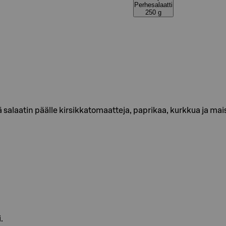
Perhesalaatti
250 g
ää salaatin päälle kirsikkatomaatteja, paprikaa, kurkkua ja mai
.