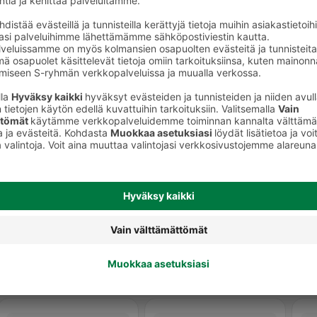
tkaisut
Leikatut ja pilkotut salaatit