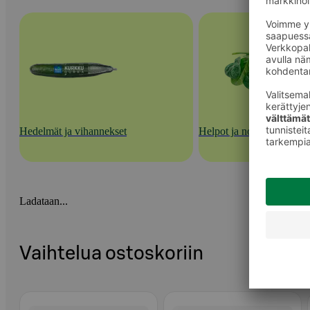
Hedelmät ja vihannekset
Helpot ja nopeat kasvisra
Ladataan...
Vaihtelua ostoskoriin
Ohita listaus