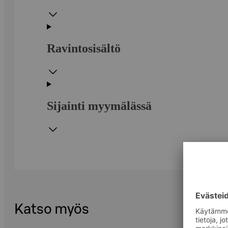
Ravintosisältö
Sijainti myymälässä
Katso myös