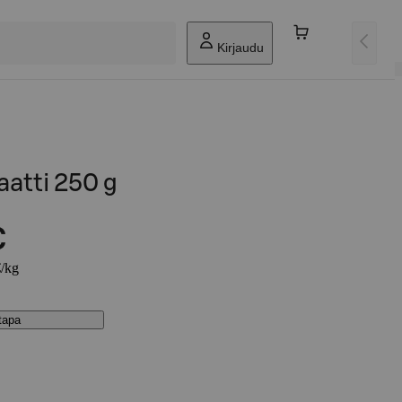
Kirjaudu
atti 250 g
€
€/kg
stapa