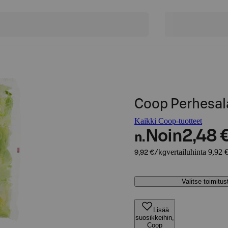
Coop Perhesala
Kaikki Coop-tuotteet
Noin
2,48 
n.
vertailuhinta 9,92 
9,92 €/kg
Valitse toimitu
Lisää
suosikkeihin,
Coop