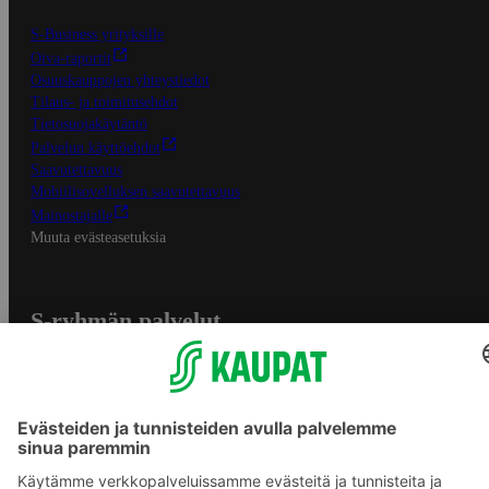
S-Business yrityksille
Oiva-raportit
Osuuskauppojen yhteystiedot
Tilaus- ja toimitusehdot
Tietosuojakäytäntö
Palvelun käyttöehdot
Saavutettavuus
Mobiilisovelluksen saavutettavuus
Mainostajalle
Muuta evästeasetuksia
S-ryhmän palvelut
S-ryhmä
Asiakasomistajuus
Yhteishyvä Ruoka -sovellus
S-ostoslista -sovellus
Prisma.fi