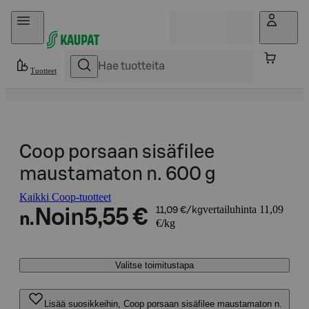
Hyppää sisältöön
Tuotteet
Coop porsaan sisäfilee
maustamaton n. 600 g
Kaikki Coop-tuotteet
vertailuhinta 11,09
Noin
5,55 €
11,09 €/kg
n.
€/kg
Valitse toimitustapa
Lisää suosikkeihin, Coop porsaan sisäfilee maustamaton n.