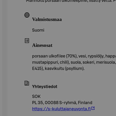
Marinoitu porsaan ulkofileepihvi, lisätty vettä.
Valmistusmaa
Suomi
Ainesosat
porsaan ulkofilee (70%), vesi, rypsiöljy, ha
mustapippuri, chili), suola, sokeri, merisuol
E415), kasvikuitu (psyllium).
Yhteystiedot
SOK
PL 35, 00088 S-ryhmä, Finland
https://s-kuluttajaneuvonta.fi