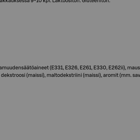
 Pakkauksessa 9-10 kpl. Laktoositon. Gluteeniton.
ppamuudensäätöaineet (E331, E326, E261, E330, E262ii), maustee
a, dekstroosi (maissi), maltodekstriini (maissi), aromit (mm. sa