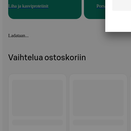
Liha ja kasviproteiinit
Porsas
Ladataan...
Vaihtelua ostoskoriin
Ohita listaus