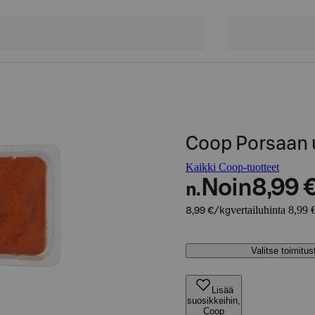
Coop Porsaan u
Kaikki Coop-tuotteet
Noin
8,99 
n.
vertailuhinta 8,99 
8,99 €/kg
Valitse toimitu
Lisää
suosikkeihin,
Coop