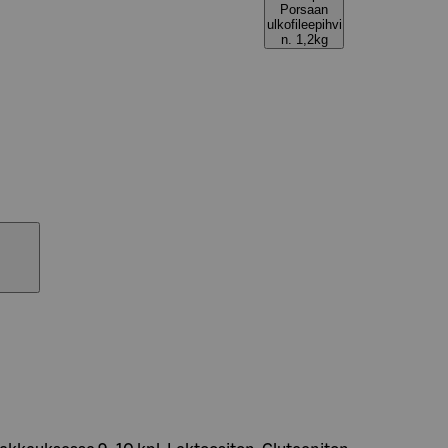
Porsaan
ulkofileepihvi
n. 1,2kg