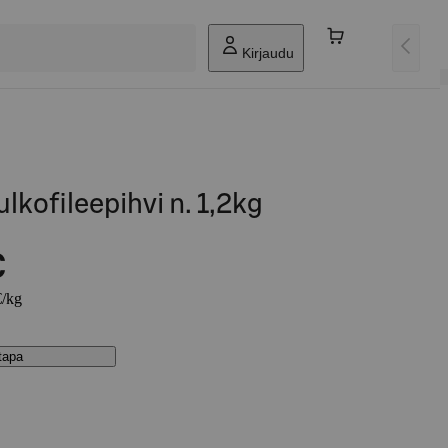
Kirjaudu
lkofileepihvi n. 1,2kg
€
€/kg
stapa