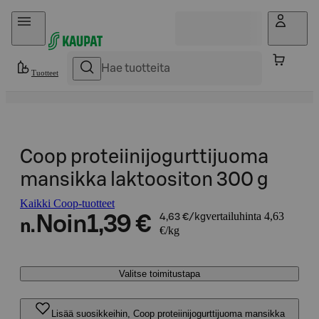
Hyppää sisältöön
Tuotteet
Coop proteiinijogurttijuoma
mansikka laktoositon 300 g
Kaikki Coop-tuotteet
vertailuhinta 4,63
Noin
1,39 €
4,63 €/kg
n.
€/kg
Valitse toimitustapa
Lisää suosikkeihin, Coop proteiinijogurttijuoma mansikka