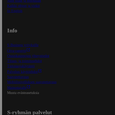
Näin tilaat ja muokkaat
Kaikki ohjeet ja vinkit
In English
Info
S-Business yrityksille
Oiva-raportit
Osuuskauppojen yhteystiedot
Tilaus- ja toimitusehdot
Tietosuojakäytäntö
Palvelun käyttöehdot
Saavutettavuus
Mobiilisovelluksen saavutettavuus
Mainostajalle
Muuta evästeasetuksia
S-ryhmän palvelut