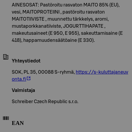
AINESOSAT: Pastöroitu rasvaton MAITO 85% (EU),
vesi, MAITOPROTEIINI , pastöroitu rasvaton
MAITOTIIVISTE , muunnettu tärkkelys, aromi,
mustaporkkanatiiviste, JOGURTTIHAPATE ,
makeutusaineet (E 950, E 955), sakeuttamisaine (E
418), happamuudensäätöaine (E 330).
Yhteystiedot
SOK, PL 35, 00088 S-ryhmä,
https://s-kuluttajaneuv
onta.fi
Valmistaja
Schreiber Czech Republic s.r.o.
EAN