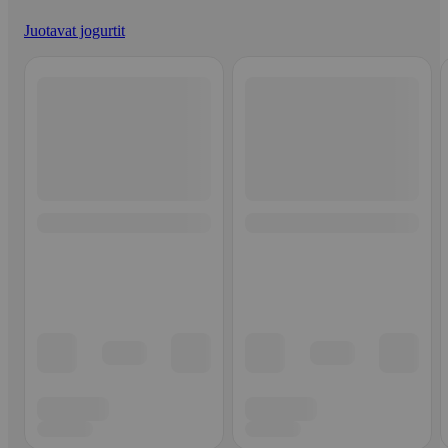
Juotavat jogurtit
Ohita listaus