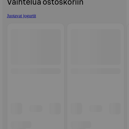
Vaihtelua ostoskoriin
Juotavat jogurtit
Ohita listaus