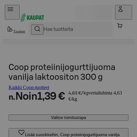
Hyppää sisältöön
Tuotteet
Coop proteiinijogurttijuoma
vanilja laktoositon 300 g
Kaikki Coop-tuotteet
vertailuhinta 4,63
Noin
1,39 €
4,63 €/kg
n.
€/kg
Valitse toimitustapa
Lisää suosikkeihin, Coop proteiinijogurttijuoma vanilja