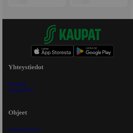
Yhteystiedot
Myymälät
Asiakaspalvelu
Ohjeet
Ensitilaajan ohjeet