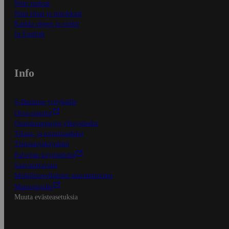
Näin maksat
Näin tilaat ja muokkaat
Kaikki ohjeet ja vinkit
In English
Info
S-Business yrityksille
Oiva-raportit
Osuuskauppojen yhteystiedot
Tilaus- ja toimitusehdot
Tietosuojakäytäntö
Palvelun käyttöehdot
Saavutettavuus
Mobiilisovelluksen saavutettavuus
Mainostajalle
Muuta evästeasetuksia