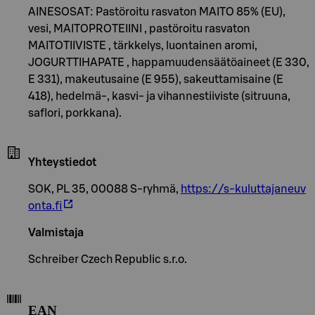
AINESOSAT: Pastöroitu rasvaton MAITO 85% (EU),
vesi, MAITOPROTEIINI , pastöroitu rasvaton
MAITOTIIVISTE , tärkkelys, luontainen aromi,
JOGURTTIHAPATE , happamuudensäätöaineet (E 330,
E 331), makeutusaine (E 955), sakeuttamisaine (E
418), hedelmä-, kasvi- ja vihannestiiviste (sitruuna,
saflori, porkkana).
Yhteystiedot
SOK, PL 35, 00088 S-ryhmä,
https://s-kuluttajaneuv
onta.fi
Valmistaja
Schreiber Czech Republic s.r.o.
EAN