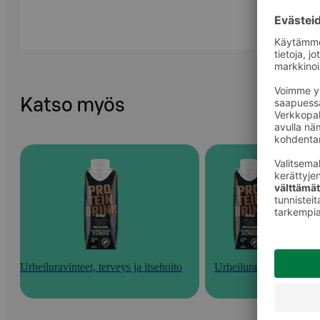
Katso myös
Urheiluravinteet, terveys ja itsehoito
Urheiluravinteet