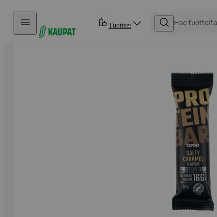
Hyppää sisältöön
Tuotteet