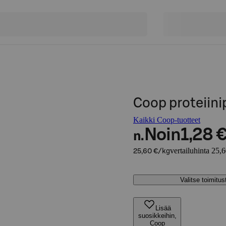
Coop proteiini
Kaikki Coop-tuotteet
Noin
1,28 
n.
vertailuhinta 25,
25,60 €/kg
Valitse toimitu
Lisää
suosikkeihin,
Coop