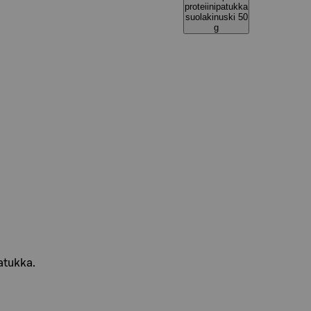
proteiinipatukka
suolakinuski 50
g
atukka.