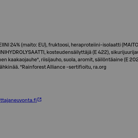
 24% (maito: EU), fruktoosi, heraproteiini-isolaatti (MAITO), h
IHYDROLYSAATTI, kosteudensäilyttäjä (E 422), sikurijuurija
en kaakaojauhe*, riisijauho, suola, aromit, säilöntäaine (E 20
kinää. *Rainforest Alliance -sertifioitu, ra.org
ttajaneuvonta.fi