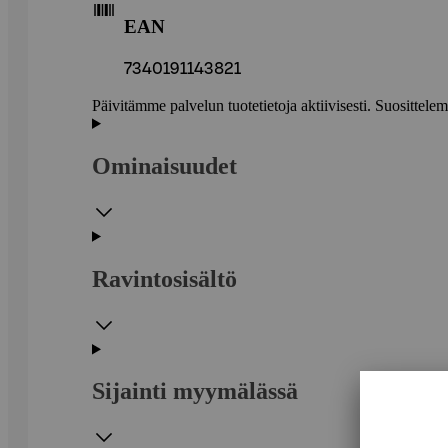
EAN
7340191143821
Päivitämme palvelun tuotetietoja aktiivisesti. Suositte
Ominaisuudet
Ravintosisältö
Sijainti myymälässä