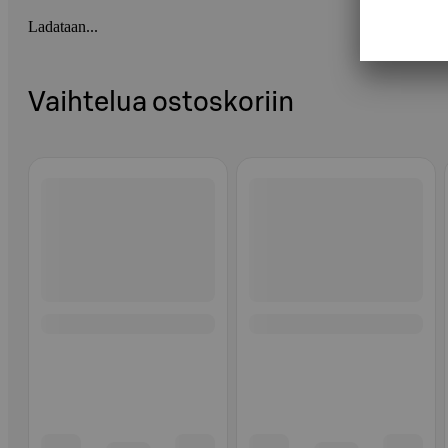
Ladataan...
Vaihtelua ostoskoriin
Ohita listaus