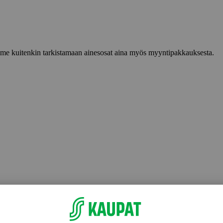
lemme kuitenkin tarkistamaan ainesosat aina myös myyntipakkauksesta.