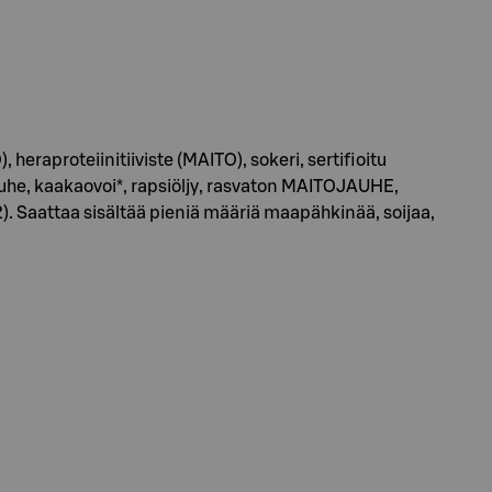
eraproteiinitiiviste (MAITO), sokeri, sertifioitu
uhe, kaakaovoi*, rapsiöljy, rasvaton MAITOJAUHE,
2). Saattaa sisältää pieniä määriä maapähkinää, soijaa,