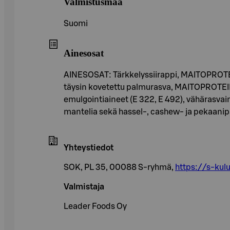
Valmistusmaa
Suomi
Ainesosat
AINESOSAT: Tärkkelyssiirappi, MAITOPROTEIINI
täysin kovetettu palmurasva, MAITOPROTEIIN
emulgointiaineet (E 322, E 492), vähärasvain
mantelia sekä hassel-, cashew- ja pekaanipäh
Yhteystiedot
SOK, PL 35, 00088 S-ryhmä,
https://s-kulu
Valmistaja
Leader Foods Oy