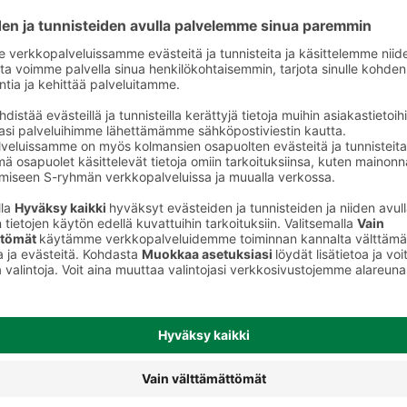
Urheiluravinnepatukat