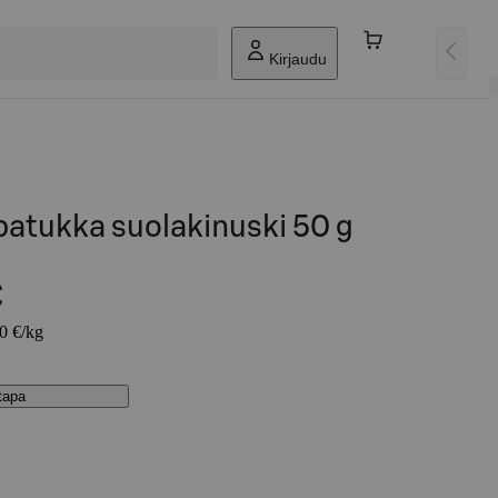
Kirjaudu
patukka suolakinuski 50 g
€
60 €/kg
stapa