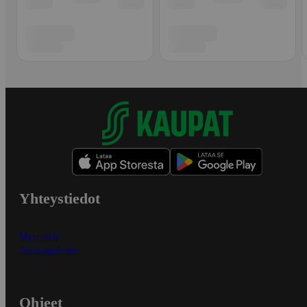
Yhteystiedot
Myymälät
Asiakaspalvelu
Ohjeet