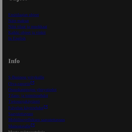
Ensitilaajan ohjeet
Näin maksat
Näin tilaat ja muokkaat
Kaikki ohjeet ja vinkit
In English
Info
S-Business yrityksille
Oiva-raportit
Osuuskauppojen yhteystiedot
Tilaus- ja toimitusehdot
Tietosuojakäytäntö
Palvelun käyttöehdot
Saavutettavuus
Mobiilisovelluksen saavutettavuus
Mainostajalle