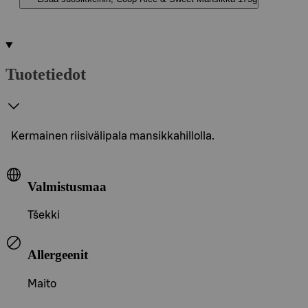
Tuotetiedot
Kermainen riisivälipala mansikkahillolla.
Valmistusmaa
Tšekki
Allergeenit
Maito