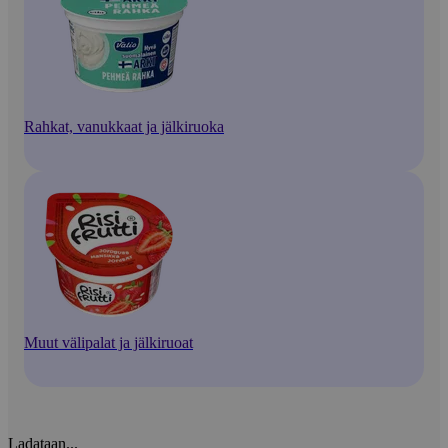
Rahkat, vanukkaat ja jälkiruoka
Muut välipalat ja jälkiruoat
Ladataan...