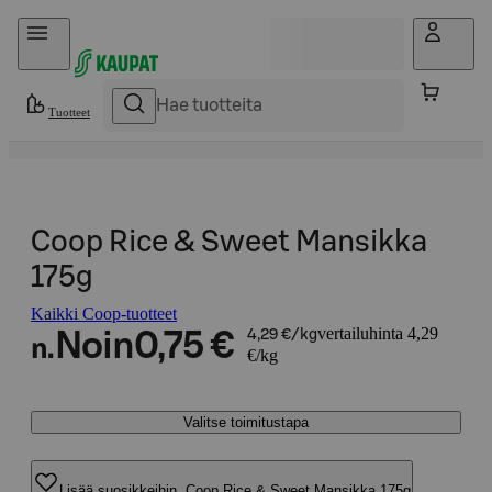
Hyppää sisältöön
Tuotteet
Coop Rice & Sweet Mansikka
175g
Kaikki Coop-tuotteet
vertailuhinta 4,29
Noin
0,75 €
4,29 €/kg
n.
€/kg
Valitse toimitustapa
Lisää suosikkeihin, Coop Rice & Sweet Mansikka 175g